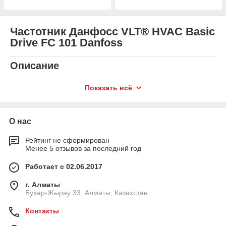
Частотник Данфосс VLT® HVAC Basic
Drive FC 101 Danfoss
Описание
Частотный преобразователь
VLT® HVAC Basic Drive FC 101
Показать всё
от компании
Danfoss
предназначен для управления
электродвигателями в системах HVAC (отопление,
вентиляция, кондиционирование) и других промышленных
О нас
установках. Он обеспечивает точное управление скоростью
вращения двигателей, что помогает повысить
Рейтинг не сформирован
энергоэффективность и уменьшить эксплуатационные
Менее 5 отзывов за последний год
затраты.
Работает с 02.06.2017
Технические характеристики
г. Алматы
Модель
: FC 101
Бухар-Жырау 33, Алматы, Казахстан
Мощность
: от 0,37 кВт до 90 кВт (зависит от
модификации)
Контакты
Фазы
: Трехфазный