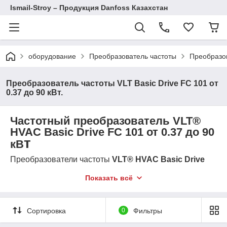
Ismail-Stroy – Продукция Danfoss Казахстан
оборудование
Преобразователь частоты
Преобразов
Преобразователь частоты VLT Basic Drive FC 101 от
0.37 до 90 кВт.
Частотный преобразователь VLT®
HVAC Basic Drive FC 101 от 0.37 до 90
т
кВ
Преобразователи частоты
VLT® HVAC Basic Drive
FC 101
предназначены для управления
Показать всё
электродвигателями в системах вентиляции,
отопления и кондиционирования воздуха. Они
обеспечивают высокую надежность и
энергоэффективность.
Сортировка
0
Фильтры