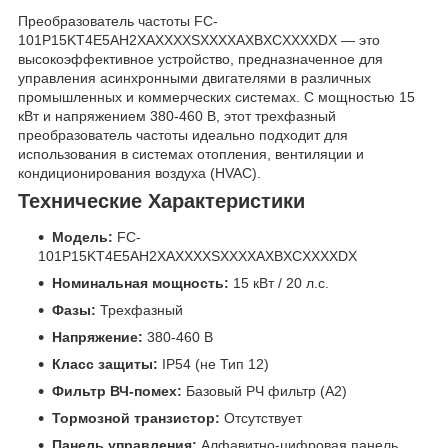
Преобразователь частоты FC-
101P15KT4E5AH2XAXXXXSXXXXAXBXCXXXXDX — это
высокоэффективное устройство, предназначенное для
управления асинхронными двигателями в различных
промышленных и коммерческих системах. С мощностью 15
кВт и напряжением 380-460 В, этот трехфазный
преобразователь частоты идеально подходит для
использования в системах отопления, вентиляции и
кондиционирования воздуха (HVAC).
Технические Характеристики
Модель:
FC-
101P15KT4E5AH2XAXXXXSXXXXAXBXCXXXXDX
Номинальная мощность:
15 кВт / 20 л.с.
Фазы:
Трехфазный
Напряжение:
380-460 В
Класс защиты:
IP54 (не Тип 12)
Фильтр ВЧ-помех:
Базовый РЧ фильтр (А2)
Тормозной транзистор:
Отсутствует
Панель управления:
Алфавитно-цифровая панель