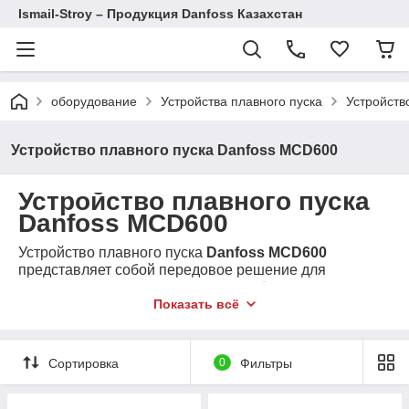
Ismail-Stroy – Продукция Danfoss Казахстан
оборудование
Устройства плавного пуска
Устройств
Устройство плавного пуска Danfoss MCD600
Устройство плавного пуска
Danfoss MCD600
Устройство плавного пуска
Danfoss MCD600
представляет собой передовое решение для
управления электродвигателями, обеспечивающее
плавный запуск и остановку. Оно подходит для
Показать всё
применения в промышленности, коммерческих
объектах и других системах с высокими требованиями
к надежности и энергоэффективности.
Сортировка
0
Фильтры