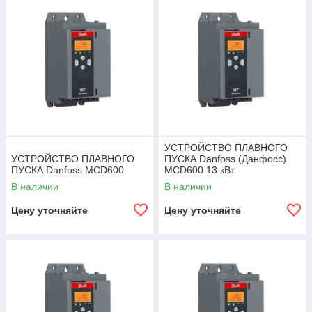
Вы можете
купить устройство плавного пуска Danfoss
MCD600
в нашем интернет-магазине с бесплатной доставкой
по Алматы, Астане, Шымкенту и другим городам
Казахстана. Мы предоставляем двухлетнюю гарантию на
всю продукцию.
Заказать через
WhatsApp
УСТРОЙСТВО ПЛАВНОГО
УСТРОЙСТВО ПЛАВНОГО
ПУСКА Danfoss (Данфосс)
ПУСКА Danfoss MCD600
MCD600 13 кВт
В наличии
В наличии
Цену уточняйте
Цену уточняйте