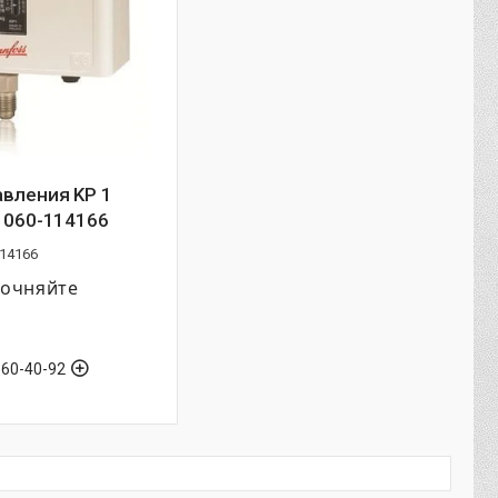
авления KP 1
 060-114166
114166
точняйте
560-40-92