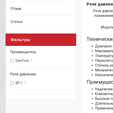
Реле давлени
Отзыв
Реле давле
понижения 
Статья
Модел
Технически
Фильтры
Диапазон р
Максималь
Производитель
Температур
Переключа
Danfoss
7
Степень за
Механическ
Реле давления
Назначени
Преимущест
KP 1
7
Надёжная 
Компактны
Высокая т
Длительны
Применени