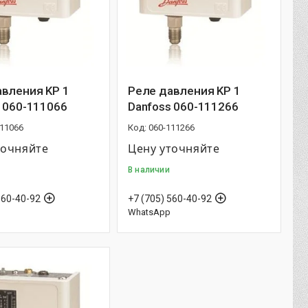
авления KP 1
Реле давления KP 1
 060-111066
Danfoss 060-111266
111066
060-111266
точняйте
Цену уточняйте
В наличии
560-40-92
+7 (705) 560-40-92
WhatsApp