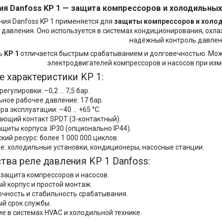
я Danfoss KP 1 —
защита компрессоров и холодильных
ния Danfoss KP 1 применяется для
защиты компрессоров и холо
давления. Оно используется в системах кондиционирования, охла
надёжный контроль давлен
ь
KP 1
отличается быстрым срабатыванием и долговечностью. Мож
электродвигателей компрессоров и насосов при изм
е характеристики KP 1:
егулировки: –0,2 … 7,5 бар.
ное рабочее давление: 17 бар.
а эксплуатации: –40 … +65 °C.
ющий контакт SPDT (3-контактный).
щиты корпуса: IP30 (опционально IP44).
ий ресурс: более 1 000 000 циклов.
е: холодильные установки, кондиционеры, насосные станции.
ва реле давления KP 1 Danfoss:
защита компрессоров и насосов.
й корпус и простой монтаж.
очность и стабильность срабатывания.
й срок службы.
е в системах HVAC и холодильной технике.