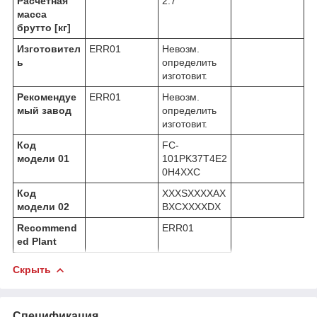
Расчетная
2.7
масса
брутто [кг]
Изготовител
ERR01
Невозм.
ь
определить
изготовит.
Рекомендуе
ERR01
Невозм.
мый завод
определить
изготовит.
Код
FC-
модели 01
101PK37T4E2
0H4XXC
Код
XXXSXXXXAX
модели 02
BXCXXXXDX
Recommend
ERR01
ed Plant
Скрыть
Спецификация