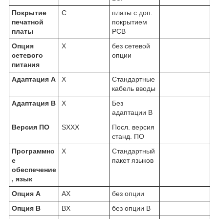
Покрытие
C
платы с доп.
печатной
покрытием
платы
PCB
Опция
X
без сетевой
сетевого
опции
питания
Адаптация А
X
Стандартные
кабель вводы
Адаптация В
X
Без
адаптации B
Версия ПО
SXXX
Посл. версия
станд. ПО
Программно
X
Стандартный
е
пакет языков
обеспечение
, язык
Опция A
AX
без опции
Опция В
BX
без опции В