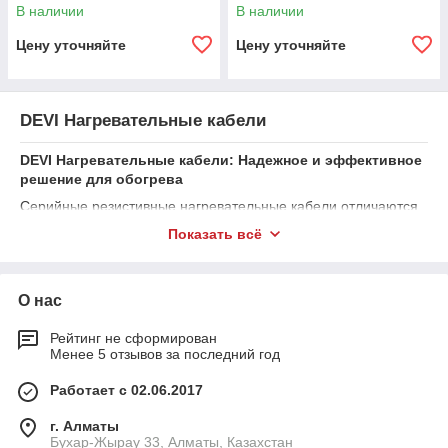
DEVIsport™
В наличии
В наличии
Цену уточняйте
Цену уточняйте
DEVI Нагревательные кабели
DEVI Нагревательные кабели: Надежное и эффективное
решение для обогрева
Серийные резистивные нагревательные кабели отличаются
по нескольким ключевым параметрам, которые могут
Показать всё
повлиять на выбор продукта в зависимости от
специфических нужд и условий применения. Вот основные
различия:
О нас
Конструкция и материалы
:
Серийные резистивные кабели
: Состоят из
Рейтинг не сформирован
Менее 5 отзывов за последний год
одного или нескольких резистивных
проводников, которые при прохождении
Работает с 02.06.2017
электрического тока выделяют тепло. В них
используется резистивный материал, такой как
г. Алматы
никель-хром (нихром) или медь с
Бухар-Жырау 33, Алматы, Казахстан