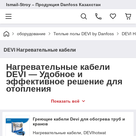
Ismail-Stroy – Продукция Danfoss Казахстан
оборудование
Теплые полы DEVI by Danfoss
DEVI Н
DEVI Нагревательные кабели
Нагревательные кабели
DEVI — Удобное и
эффективное решение для
отопления
DEVI нагревательные кабели
— это надежные и
Показать всё
энергоэффективные системы для обогрева жилых,
коммерческих и промышленных помещений.
Используются для предотвращения замерзания труб,
Греющие кабели Devi для обогрева труб и
обогрева полов, кровли и других объектов. Закажите
кранов
нагревательные кабели DEVI в Алматы и по всему
Нагревательные кабели, DEVIhotwat
Казахстану с гарантией и бесплатной доставкой!