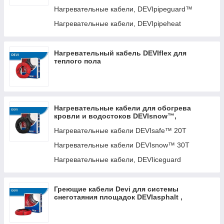
Нагревательные кабели, DEVIpipeguard™
Нагревательные кабели, DEVIpipeheat
Нагревательные кабели DEVI — это эффективное и
надежное решение для создания комфортного и
Нагревательный кабель DEVIflex для
безопасного отопления. Закажите их сегодня и получите
теплого пола
качественный продукт с доставкой по Алматы и другим
городам Казахстана!
Купить сейчас
Написать
Нагревательные кабели для обогрева
кровли и водостоков DEVIsnow™,
DEVIsafe™, и DEVIIceguard™.
Нагревательные кабели DEVIsafe™ 20T
Нагревательные кабели DEVIsnow™ 30T
Нагревательные кабели, DEVIiceguard
Греющие кабели Devi для системы
снеготаяния площадок DEVIasphalt ,
DEVIbasic , DEVIbasic, DEVIsport