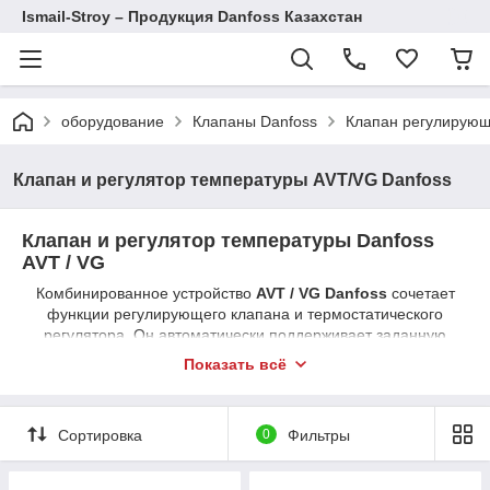
Ismail-Stroy – Продукция Danfoss Казахстан
оборудование
Клапаны Danfoss
Клапан регулирую
Клапан и регулятор температуры AVT/VG Danfoss
Клапан и регулятор температуры Danfoss
AVT / VG
Комбинированное устройство
AVT / VG Danfoss
сочетает
функции регулирующего клапана и термостатического
регулятора. Он автоматически поддерживает заданную
температуру в системе без внешнего питания, контролируя
Показать всё
поступление горячей воды.
Доступные типоразмеры: DN 15, 20, 25, 32. Диапазоны
регулирования: 5–70 °C, 20–90 °C. Класс давления: PN 16 /
Сортировка
0
Фильтры
PN 25. Корпус — латунь или бронза; термочувствительный
элемент — сплав; уплотнения — EPDM / NBR. Используется
в отоплении, ГВС, в системах с теплообменниками и как