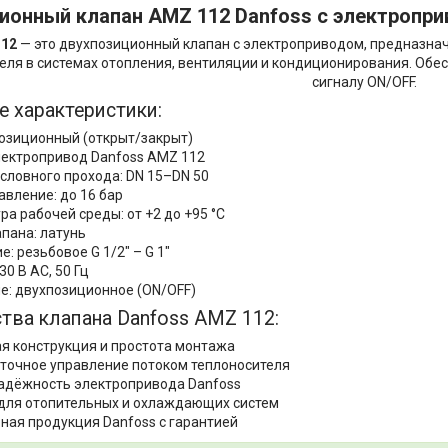
ионный клапан AMZ 112 Danfoss с электропр
112
— это двухпозиционный клапан с электроприводом, предназна
еля в системах отопления, вентиляции и кондиционирования. Об
сигналу ON/OFF.
е характеристики:
позиционный (открыт/закрыт)
лектропривод Danfoss AMZ 112
словного прохода: DN 15–DN 50
авление: до 16 бар
а рабочей среды: от +2 до +95 °C
апана: латунь
: резьбовое G 1/2" – G 1"
30 В AC, 50 Гц
е: двухпозиционное (ON/OFF)
ва клапана Danfoss AMZ 112:
я конструкция и простота монтажа
 точное управление потоком теплоносителя
адёжность электропривода Danfoss
для отопительных и охлаждающих систем
ная продукция Danfoss с гарантией