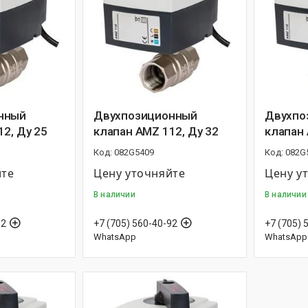
нный
Двухпозиционный
Двухпо
2, Ду 25
клапан AMZ 112, Ду 32
клапан 
082G5409
082G
йте
Цену уточняйте
Цену у
В наличии
В наличии
92
+7 (705) 560-40-92
+7 (705) 
WhatsApp
WhatsApp