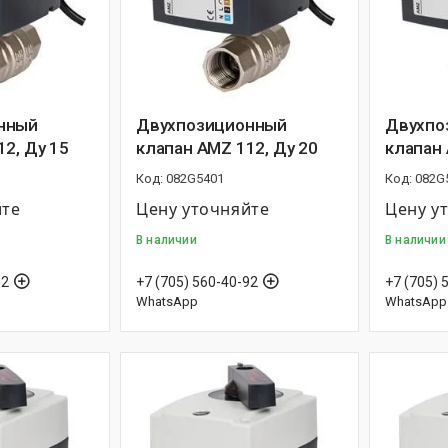
нный
Двухпозиционный
Двухпо
2, Ду 15
клапан AMZ 112, Ду 20
клапан 
082G5401
082G
йте
Цену уточняйте
Цену у
В наличии
В наличии
92
+7 (705) 560-40-92
+7 (705) 
WhatsApp
WhatsApp