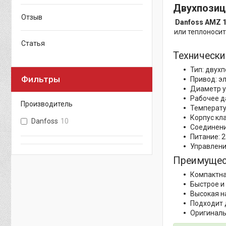
Двухпозиц
Отзыв
Danfoss AMZ 
или теплоносит
Статья
Технически
Тип: двух
Фильтры
Привод: э
Диаметр у
Рабочее д
Производитель
Температур
Корпус кл
Danfoss
10
Соединение
Питание: 2
Управлени
Преимущест
Компактна
Быстрое и
Высокая н
Подходит 
Оригиналь