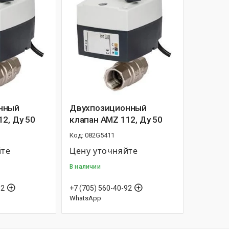
нный
Двухпозиционный
2, Ду 50
клапан AMZ 112, Ду 50
082G5411
йте
Цену уточняйте
В наличии
92
+7 (705) 560-40-92
WhatsApp