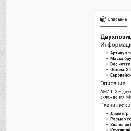
Описание
Двухпозиц
Информаци
Артикул т
Масса бру
Вес нетто
Объем:
3.9
Европейск
Описание
AMZ 112 — двух
охлаждения. Мо
Технически
Диаметр:
Размер с
Значения K
Крутящий