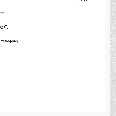
те
92
о телефону