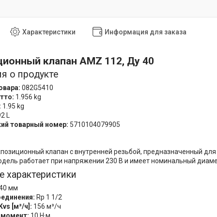
Характеристики
Информация для заказа
ионный клапан AMZ 112, Ду 40
я о продукте
овара:
082G5410
тто:
1.956 kg
:
1.95 kg
2 L
ий товарный номер:
5710104079905
позиционный клапан с внутренней резьбой, предназначенный для 
дель работает при напряжении 230 В и имеет номинальный диамет
е характеристики
40 мм
оединения:
Rp 1 1/2
vs [м³/ч]:
156 м³/ч
 момент:
10 Н·м