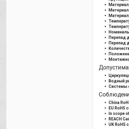
Материал 
Материал
Материал
Температу
Температу
Номинальн
Перепад д
Перепад д
Количеств
Положени
Монтажно
Допустима
Циркуляц
Водный ра
Системы 
Соблюдени
China RoH
EU RoHS c
In scope o
REACH Can
UK RoHS c