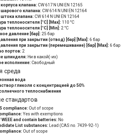
корпуса клапана:
CW 617 N UNI EN 12165
 шарового клапана:
CW 614 N UNI EN 12164
 штока клапана:
CW 614 N UNI EN 12164
ра теплоносителя [°C] [Max]:
110 °C
ра теплоносителя [°C] [Min]:
2 °C
ое давление [бар]:
25 бар
авления при закрытии (отвод) [бар] [Max]:
6 бар
авления при закрытии (перемешивание) [бар] [Max]:
6 бар
о портов:
2
е шпинделя:
Ни в какой(-их)
е исполнение:
Свободный
я среда
ионная вода
створ гликоля с концентрацией до 50%
солнечного теплоснабжения
е стандартов
S compliance:
Out of scope
ompliance:
Yes with exemptions
f WEEE and contain batteries:
No
didate List substances:
Lead (CAS no. 7439-92-1)
ompliance:
Out of scope