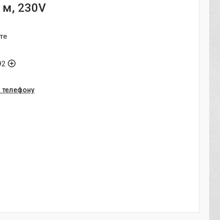
 м, 230V
те
92
о телефону