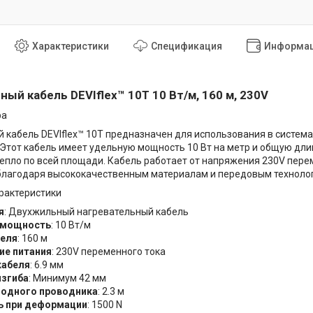
Характеристики
Спецификация
Информац
ый кабель DEVIflex™ 10T 10 Вт/м, 160 м, 230V
ра
 кабель DEVIflex™ 10T предназначен для использования в системах
 Этот кабель имеет удельную мощность 10 Вт на метр и общую дли
епло по всей площади. Кабель работает от напряжения 230V пере
благодаря высококачественным материалам и передовым техноло
рактеристики
я
: Двухжильный нагревательный кабель
 мощность
: 10 Вт/м
беля
: 160 м
ие питания
: 230V переменного тока
кабеля
: 6.9 мм
изгиба
: Минимум 42 мм
лодного проводника
: 2.3 м
ь при деформации
: 1500 N