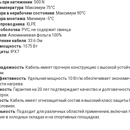
ь при натяжении
: 500 N
температура
: Максимум 75°C
ра в нерабочем состоянии
: Максимум 90°C
ура монтажа
: Минимум -5°C
 проводника
: XLPE
 оболочка
: PVC, не содержит свинца
еля
: Алюминиевая фольга 100%
ление кабеля
: 33.6 Ом
 мощность
: 1575 Вт
щиты
: IPX7
надежность
: Кабель имеет прочную конструкцию с высокой усто
м.
фективность
: Удельная мощность 10 Вт/м обеспечивает экономи
ти нагрева.
ность
: Гарантия на 20 лет подтверждает качество и долговечност
срок.
ость
: Кабель имеет огнезащитный состав и высокий класс защиты 
словиях.
льность
: Подходит для различных областей применения, включая т
ие в холодных складах и на спортивных площадках.