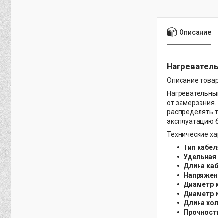
Описание
Нагревательн
Описание това
Нагревательный
от замерзания.
распределять т
эксплуатацию 
Технические ха
Тип кабел
Удельная
Длина ка
Напряжен
Диаметр 
Диаметр 
Длина хо
Прочност