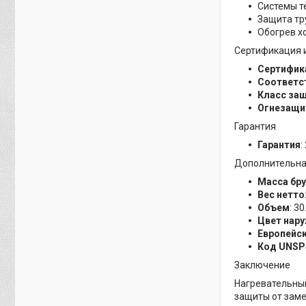
Системы т
Защита тр
Обогрев х
Сертификация и
Сертифик
Соответс
Класс за
Огнезащи
Гарантия
Гарантия
:
Дополнительн
Масса бр
Вес нетто
Объем
: 3
Цвет нар
Европейс
Код UNS
Заключение
Нагревательный
защиты от заме