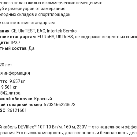
еплого пола в жилых и коммерческих помещениях
уб и резервуаров от замерзания
олодных складов и спортплощадок
 соответствие стандартам
ация
: CE, UkrTEST, EAC, Intertek Semko
твие стандартам
: EU RoHS, UK RoHS, не содержит веществ из списк
щиты
: IPX7
тный состав
: Да
 20 лет
ая информация
утто
: 9.657 кг
: 9.561 кг
0.842 литра
ужной оболочки
: Красный
кий товарный номер
: 5703466223673
PSC
: 26121601
 кабель DEVIflex™ 10T 10 Вт/м, 160 м, 230V — это надежное и эфф
рзания. Его высокая мощность, долговечность и безопасность де