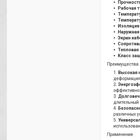
Прочност
Рабочая 
Температу
Температ
Изоляция
Наружная
Экран каб
Сопротив
Тепловая
Класс за
Преимущества
Высокая 
деформация
Энергоэф
эффективнос
Долговеч
длительный 
Безопасн
различных у
Универса
использован
Применение