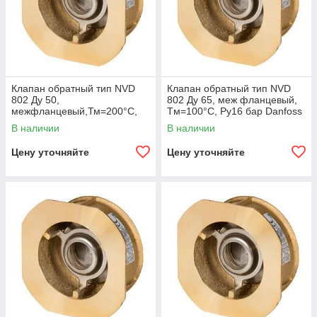
сопротивлении потоку.
Широкий диапазон DN позволяет подобрать
оптимальный размер под систему.
Корпус и материалы рассчитаны на длительное
использование в магистральных сетях.
Универсальность среды: вода, теплоноситель, до 50
Клапан обратный тип NVD
Клапан обратный тип NVD
% гликоля.
802 Ду 50,
802 Ду 65, меж фланцевый,
межфланцевый,Тм=200°С,
Tм=100°С, Ру16 бар Danfoss
Ру16 бар Danfoss 065B7522
065B7523
В наличии
В наличии
Купить обратный клапан Danfoss NVD 802
межфланцевый
можно в Алматы, Астане, Шымкенте,
Цену уточняйте
Цену уточняйте
Караганде, Актобе, Актау, Уральске, Атырау и других
городах Казахстана. Официальная гарантия, консультации,
доставка по всей стране.
WhatsApp
Email