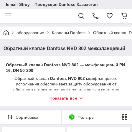
Ismail-Stroy – Продукция Danfoss Казахстан
оборудование
Клапаны Danfoss
Обратный клапан D
Обратный клапан Danfoss NVD 802 межфланцевый
Обратный клапан Danfoss NVD 802 —
межфланцевый PN
16, DN 50-200
Обратный клапан
Danfoss NVD 802
межфланцевого
исполнения обеспечивает защиту оборудования от
обратного потока теплоносителя или воды в системах
отопления, охлаждения и водоснабжения. Надёжное и
Показать всё
эффективное решение для магистральных трубопроводов,
рассчитано на PN 16, обеспечивает устойчивую работу даже
при изменениях нагрузки.
Сортировка
0
Фильтры
Доступные диаметры:
DN 50, 80, 100, 200
(и другие
размеры). Температура среды: от −10 °C до +100 °C; среда:
вода / теплоноситель / до 50 % гликоля. Корпус из чугуна,