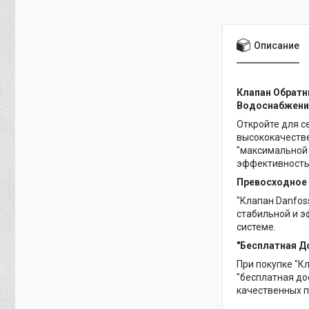
Описание
Клапан Обратн
Водоснабжени
Откройте для се
высококачеств
"максимальной 
эффективность
Превосходное 
"Клапан Danfos
стабильной и э
системе.
"Бесплатная До
При покупке "Кл
"бесплатная до
качественных п