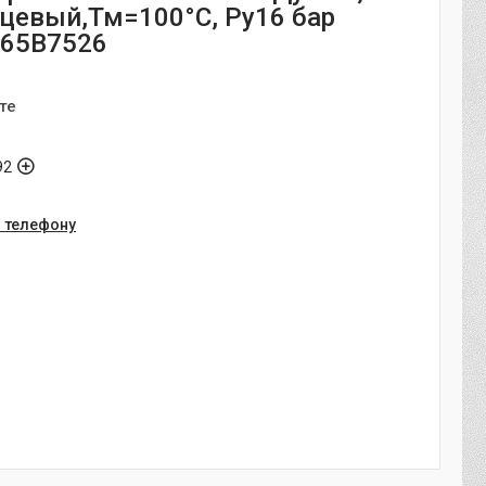
евый,Тм=100°С, Ру16 бар
065B7526
те
92
о телефону