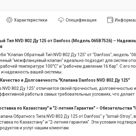
Характеристики
Спецификация
Информац
ый Тип NVD 802 Ду 125 от Danfoss (Модель 065B7526) – Наде
я
бя "Клапан Обратный Тип NVD 802 Ду 125" от "Danfoss", модель "06
енный "межфланцевый клапан" идеально подходит для систем ото
рабочей температуре 100°C" и "рабочем давлении 16 бар". С его
 и надежность вашей системы.
Качество и Долговечность "Клапана Danfoss NVD 802 Ду 125"
s NVD 802 Ду 125" отличается своей прочностью, долговечностью
ффективной работы в самых требовательных условиях, что делае
ставка по Казахстану" и "2-летняя Гарантия" – Обязательства "I
апана Обратного Типа NVD 802 Ду 125 от Danfoss" у "Ismail-Stroy"
ставка по Казахстану" и "2-летняя гарантия". Эти условия подт
родуктов и услуг нашим клиентам.