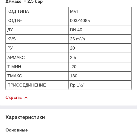
ΔPмакс. = 2,5 бар
КОД ТИПА
MVT
КОД №
003Z4085
ДУ
DN 40
KVS
26 m³/h
РУ
20
ΔРМАКС
2.5
Т МИН
-20
ТМАКС
130
ПРИСОЕДИНЕНИЕ
Rp 1½"
Скрыть
Характеристики
Основные