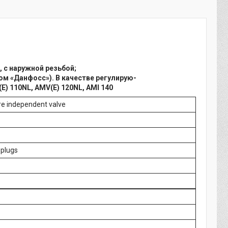
 с наружной резьбой;
ером «Данфосс»). В качестве регулирую-
 110NL, AMV(E) 120NL, AMI 140
e independent valve
 plugs