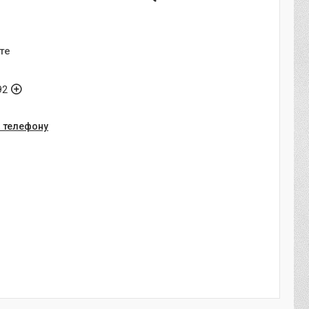
3
те
92
о телефону