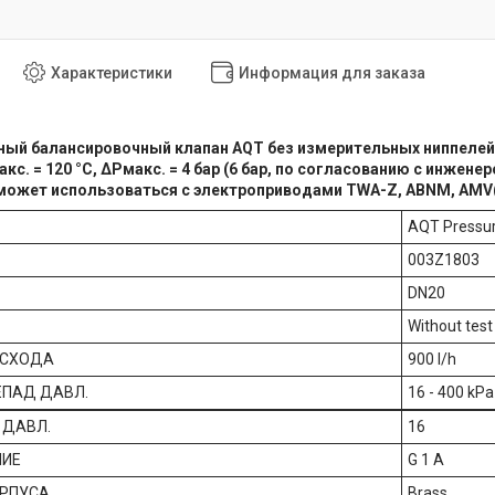
Характеристики
Информация для заказа
ый балансировочный клапан AQT без измерительных ниппелей,
макс. = 120 °С, ΔPмакс. = 4 бар (6 бар, по согласованию с инжен
может использоваться с электроприводами TWA-Z, ABNM, AMV(E)
AQT Pressur
003Z1803
DN20
Without test
АСХОДА
900 l/h
ЕПАД ДАВЛ.
16 - 400 kPa
 ДАВЛ.
16
НИЕ
G 1 A
РПУСА
Brass