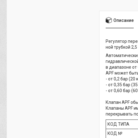
Описание
Регулятор пере
ной трубкой 2,5
Автоматические
гидравлической
в диапазоне от 
APF может быть
- от 0,2 бар (20
- от 0,35 бар (3
- от 0,60 бар (6
Клапан APF обы
Клапаны APF им
перекрывать по
КОД ТИПА
КОД №