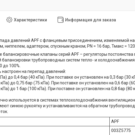
Характеристики
Информация для заказа
пада давлений APF с фланцевым присоединением, изменяемой нас
 м, ниппелем, адаптером, спускным краном; PN = 16 бар, Тмакс = 120 
 балансировочные клапаны серий APF – регуляторы постоянства
 балансировки трубопроводных систем тепло- и холодоснабжения
0 до 100%.
 настроен на перепад давлений:
 кПа) до 0,4 бар (40 кПа). При поставке он установлен на 0,3 бар (30 к
5 кПа) до 0,75 бар (75 кПа). При поставке он установлен на 0,6 бар (60
0 кПа) до 1 бар (100 кПа). При поставке он установлен на 0,8 бар (80 
чно используется в системах теплохолодоснабжения вентиляцион
еют синюю рукоятку и устанавливаются на обратном трубопроводе
ток.
APF
003Z5775