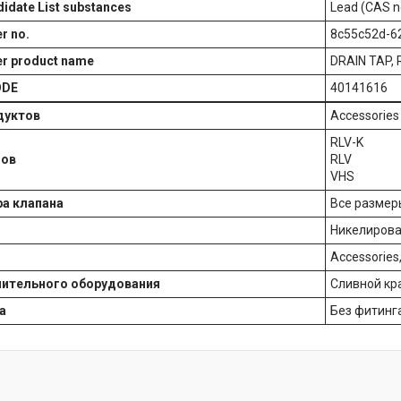
idate List substances
Lead (CAS n
r no.
8c55c52d-6
er product name
DRAIN TAP, 
ODE
40141616
дуктов
Accessories
RLV-K
нов
RLV
VHS
а клапана
Все размер
Никелиров
Accessories,
нительного оборудования
Сливной кр
а
Без фитинг