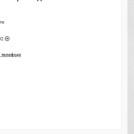
2
те
92
о телефону