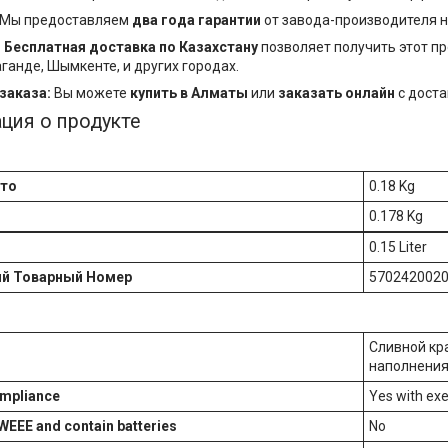
Мы предоставляем
два года гарантии
от завода-производителя н
:
Бесплатная доставка по Казахстану
позволяет получить этот про
ганде, Шымкенте, и других городах.
заказа:
Вы можете
купить в Алматы
или
заказать онлайн
с доста
ция о продукте
тто
0.18 Kg
0.178 Kg
0.15 Liter
ий Товарный Номер
570242002
Сливной кра
наполнения
mpliance
Yes with ex
 WEEE and contain batteries
No