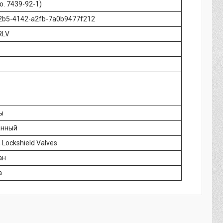
o. 7439-92-1)
2b5-4142-a2fb-7a0b9477f212
RLV
ы
анный
 Lockshield Valves
ан
а