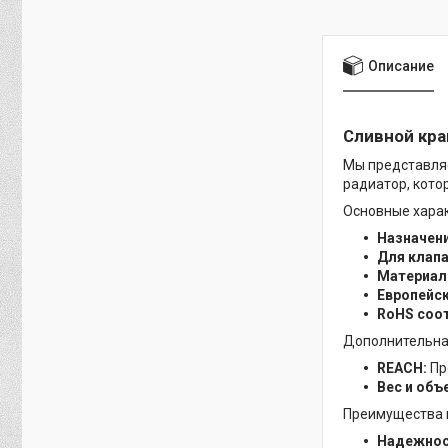
Описание
Сливной кран
Мы представл
радиатор, кото
Основные харак
Назначени
Для клапа
Материал
Европейс
RoHS соот
Дополнительна
REACH:
Пр
Вес и объ
Преимущества 
Надежнос