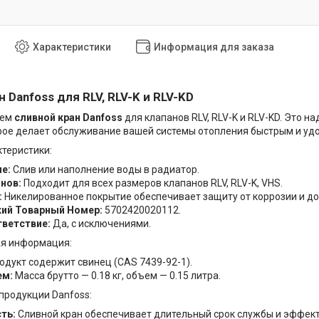
Характеристики
Информация для заказа
 Danfoss для RLV, RLV-K и RLV-KD
яем
сливной кран Danfoss
для клапанов RLV, RLV-K и RLV-KD. Это 
рое делает обслуживание вашей системы отопления быстрым и уд
теристики:
е:
Слив или наполнение воды в радиатор.
нов:
Подходит для всех размеров клапанов RLV, RLV-K, VHS.
:
Никелированное покрытие обеспечивает защиту от коррозии и до
кий Товарный Номер:
5702420020112.
ветствие:
Да, с исключениями.
я информация:
одукт содержит свинец (CAS 7439-92-1).
ем:
Масса брутто — 0.18 кг, объем — 0.15 литра.
продукции Danfoss:
ть:
Сливной кран обеспечивает длительный срок службы и эффек