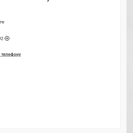
те
92
о телефону