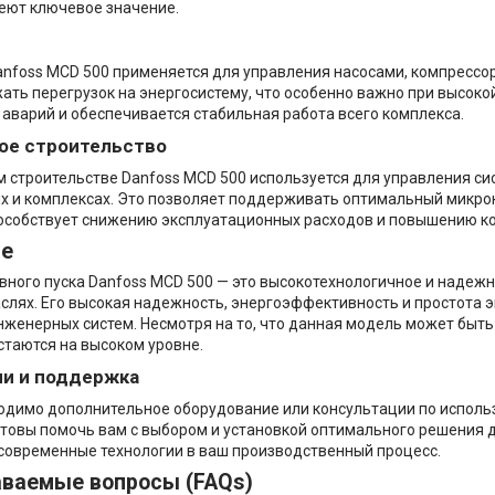
еют ключевое значение.
anfoss MCD 500 применяется для управления насосами, компресс
ать перегрузок на энергосистему, что особенно важно при высоко
 аварий и обеспечивается стабильная работа всего комплекса.
ое строительство
 строительстве Danfoss MCD 500 используется для управления с
х и комплексах. Это позволяет поддерживать оптимальный микр
пособствует снижению эксплуатационных расходов и повышению к
ие
вного пуска Danfoss MCD 500 — это высокотехнологичное и надеж
слях. Его высокая надежность, энергоэффективность и простота
женерных систем. Несмотря на то, что данная модель может быть 
стаются на высоком уровне.
ии и поддержка
одимо дополнительное оборудование или консультации по использ
готовы помочь вам с выбором и установкой оптимального решения 
современные технологии в ваш производственный процесс.
аваемые вопросы (FAQs)