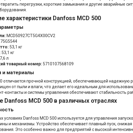
твратить перегрузки, короткие замыкания и другие аварийные си
борудования.
ие характеристики Danfoss MCD 500
араметры
ли:
MCD50927CT5G4X00CV2
75G5544
тто:
53,1 кг
:
53,1 кг
7,6 л
ий товарный номер:
5710107568109
я и материалы
0 отличается прочной конструкцией, обеспечивающей надежную ра
ищен от пыли и влаги, что делает его идеальным для использован
т-контакты и системы управления обеспечивают стабильность ра
е Danfoss MCD 500 в различных отраслях
ность
 условиях Danfoss MCD 500 используется для управления запуск
ны и механизмы. Устройство обеспечивает плавный пуск, снижая н
вания. Это особенно важно для предприятий с высокой интенсив