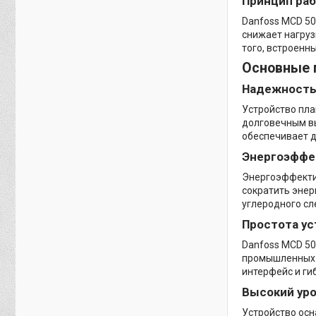
Принцип ра
Danfoss MCD 50
снижает нагруз
того, встроенн
Основные 
Надежность
Устройство пла
долговечным вы
обеспечивает д
Энергоэффе
Энергоэффектив
сократить энер
углеродного сл
Простота ус
Danfoss MCD 50
промышленных 
интерфейс и ги
Высокий ур
Устройство осн