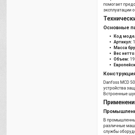
помогает предо
эксплуатации о
Техническ
Основные п
Код моде
Артикул:
1
Масса бру
Вес нетто
Объем:
19
Европейск
Конструкци
Danfoss MCD 50
устройства защ
Встроенные шун
Применени
Промышлен
В промышленных
различные маши
службы оборудо