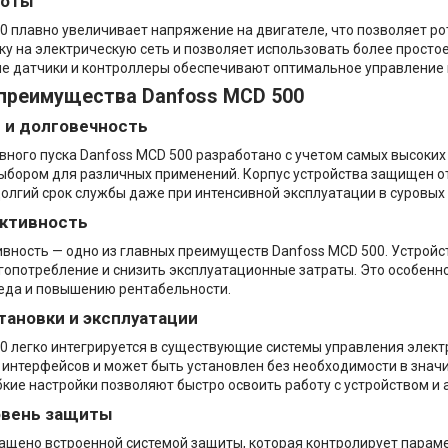
боты
0 плавно увеличивает напряжение на двигателе, что позволяет рот
ку на электрическую сеть и позволяет использовать более просто
ые датчики и контроллеры обеспечивают оптимальное управление 
преимущества Danfoss MCD 500
 и долговечность
вного пуска Danfoss MCD 500 разработано с учетом самых высоких
бором для различных применений. Корпус устройства защищен от 
олгий срок службы даже при интенсивной эксплуатации в суровых 
ктивность
ность — одно из главных преимуществ Danfoss MCD 500. Устройст
гопотребление и снизить эксплуатационные затраты. Это особенн
еда и повышению рентабельности.
тановки и эксплуатации
0 легко интегрируется в существующие системы управления элек
интерфейсов и может быть установлен без необходимости в знач
бкие настройки позволяют быстро освоить работу с устройством и
овень защиты
ащено встроенной системой защиты, которая контролирует парам