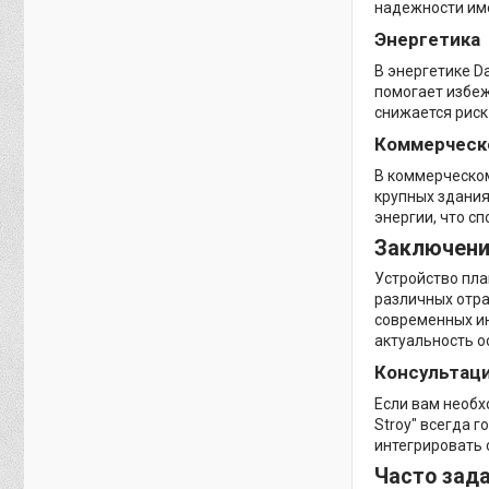
надежности им
Энергетика
В энергетике D
помогает избеж
снижается риск
Коммерческ
В коммерческом
крупных здания
энергии, что с
Заключен
Устройство пла
различных отра
современных ин
актуальность о
Консультац
Если вам необх
Stroy" всегда 
интегрировать 
Часто зад