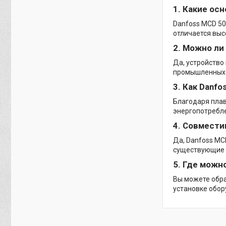
1. Какие ос
Danfoss MCD 50
отличается выс
2. Можно ли
Да, устройство
промышленных 
3. Как Danf
Благодаря плав
энергопотребле
4. Совмести
Да, Danfoss MC
существующие 
5. Где можн
Вы можете обра
установке обор