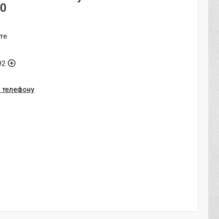
90
те
92
о телефону