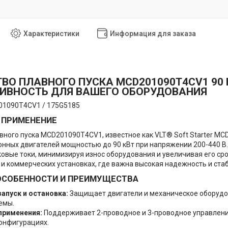
Характеристики
Информация для заказа
ВО ПЛАВНОГО ПУСКА MCD201090T4CV1 90 К
ТИВНОСТЬ ДЛЯ ВАШЕГО ОБОРУДОВАНИЯ
1090T4CV1 / 175G5185
 ПРИМЕНЕНИЕ
вного пуска MCD201090T4CV1, известное как VLT® Soft Starter MC
онных двигателей мощностью до 90 кВт при напряжении 200-440 В
овые токи, минимизируя износ оборудования и увеличивая его ср
 коммерческих установках, где важна высокая надежность и ста
ОСОБЕННОСТИ И ПРЕИМУЩЕСТВА
апуск и остановка:
Защищает двигатели и механическое оборудова
емы.
применения:
Поддерживает 2-проводное и 3-проводное управление
онфигурациях.