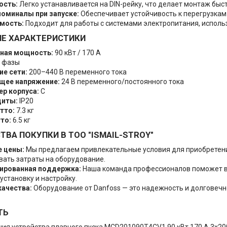
ость:
Легко устанавливается на DIN-рейку, что делает монтаж быс
оминалы при запуске:
Обеспечивает устойчивость к перегрузкам с 
мость:
Подходит для работы с системами электропитания, исполь
ИЕ ХАРАКТЕРИСТИКИ
ная мощность:
90 кВт / 170 А
 фазы
е сети:
200–440 В переменного тока
щее напряжение:
24 В переменного/постоянного тока
р корпуса:
C
щиты:
IP20
тто:
7.3 кг
то:
6.5 кг
ВА ПОКУПКИ В ТОО "ISMAIL-STROY"
 цены:
Мы предлагаем привлекательные условия для приобретения
ать затраты на оборудование.
ированная поддержка:
Наша команда профессионалов поможет в
установку и настройку.
качества:
Оборудование от Danfoss — это надежность и долговеч
ТЬ
ия устройства плавного пуска MCD201090T4CV1 90 кВт 170 А 3x200-4