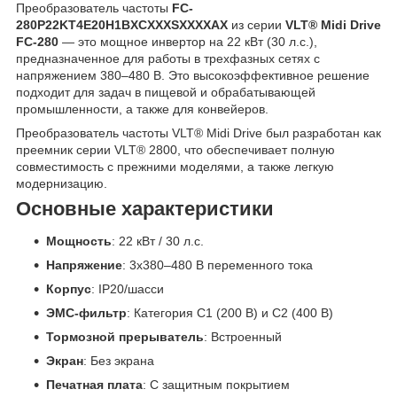
Преобразователь частоты
FC-
280P22KT4E20H1BXCXXXSXXXXAX
из серии
VLT® Midi Drive
FC-280
— это мощное инвертор на 22 кВт (30 л.с.),
предназначенное для работы в трехфазных сетях с
напряжением 380–480 В. Это высокоэффективное решение
подходит для задач в пищевой и обрабатывающей
промышленности, а также для конвейеров.
Преобразователь частоты VLT® Midi Drive был разработан как
преемник серии VLT® 2800, что обеспечивает полную
совместимость с прежними моделями, а также легкую
модернизацию.
Основные характеристики
Мощность
: 22 кВт / 30 л.с.
Напряжение
: 3x380–480 В переменного тока
Корпус
: IP20/шасси
ЭМС-фильтр
: Категория C1 (200 В) и C2 (400 В)
Тормозной прерыватель
: Встроенный
Экран
: Без экрана
Печатная плата
: С защитным покрытием