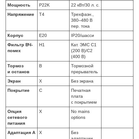
Мощность
P22K
22 кВт/30 л. с.
Напряжение
T4
Трехфазн.,
380–480 В
пер. тока
Корпус
E20
IP20/шасси
Фильтр ВЧ-
H1
Кат. ЭМС C1
помех
(200 В)/C2
(400 В)
Тормоз
B
Тормозной
и останов
прерыватель
Экран
X
Без экрана
Покрытие
C
Печатная
плата
с покрытием
Опция
X
No mains
сетевого
options
питания
Адаптация А
X
Без
адаптации