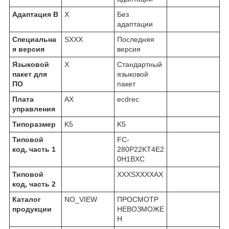
Адаптация В
X
Без
адаптации
Специальна
SXXX
Последняя
я версия
версия
Языковой
X
Стандартный
пакет для
языковой
ПО
пакет
Плата
AX
ecdrec
управления
Типоразмер
K5
K5
Типовой
FC-
код, часть 1
280P22KT4E2
0H1BXC
Типовой
XXXSXXXXAX
код, часть 2
Каталог
NO_VIEW
ПРОСМОТР
продукции
НЕВОЗМОЖЕ
Н