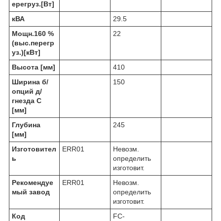
ерегруз.[Вт]
кВА
29.5
Мощн.160 %
22
(выс.перегр
уз.)[кВт]
Высота [мм]
410
Ширина б/
150
опций д/
гнезда C
[мм]
Глубина
245
[мм]
Изготовител
ERR01
Невозм.
ь
определить
изготовит.
Рекомендуе
ERR01
Невозм.
мый завод
определить
изготовит.
Код
FC-