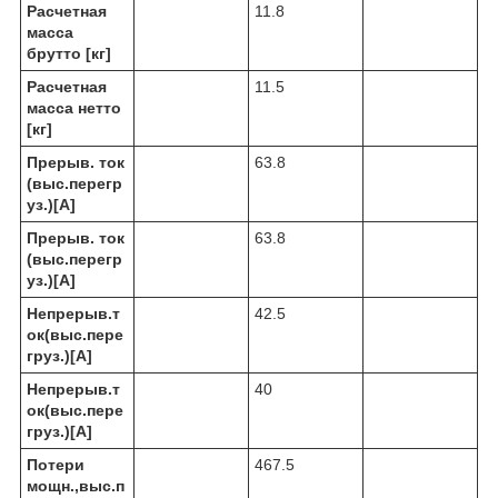
Расчетная
11.8
масса
брутто [кг]
Расчетная
11.5
масса нетто
[кг]
Прерыв. ток
63.8
(выс.перегр
уз.)[A]
Прерыв. ток
63.8
(выс.перегр
уз.)[A]
Непрерыв.т
42.5
ок(выс.пере
груз.)[A]
Непрерыв.т
40
ок(выс.пере
груз.)[A]
Потери
467.5
мощн.,выс.п