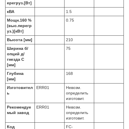
ерегруз.[Вт]
кВА
1.5
Мощн.160 %
0.75
(выс.перегр
уз.)[кВт]
Высота [мм]
210
Ширина б/
75
опций д/
гнезда C
[мм]
Глубина
168
[мм]
Изготовител
ERR01
Невозм.
ь
определить
изготовит.
Рекомендуе
ERR01
Невозм.
мый завод
определить
изготовит.
Код
FC-