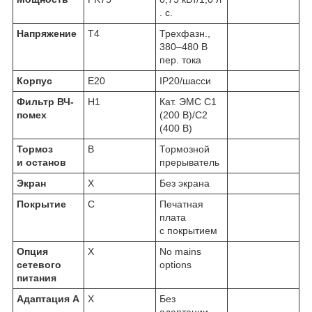
. с.
Напряжение
T4
Трехфазн.,
380–480 В
пер. тока
Корпус
E20
IP20/шасси
Фильтр ВЧ-
H1
Кат. ЭМС C1
помех
(200 В)/C2
(400 В)
Тормоз
B
Тормозной
и останов
прерыватель
Экран
X
Без экрана
Покрытие
C
Печатная
плата
с покрытием
Опция
X
No mains
сетевого
options
питания
Адаптация А
X
Без
адаптации