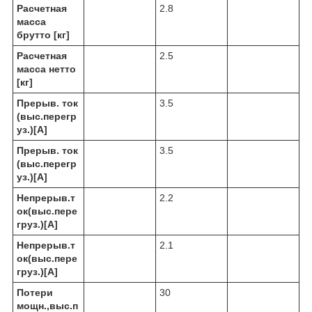
Расчетная
2.8
масса
брутто [кг]
Расчетная
2.5
масса нетто
[кг]
Прерыв. ток
3.5
(выс.перегр
уз.)[A]
Прерыв. ток
3.5
(выс.перегр
уз.)[A]
Непрерыв.т
2.2
ок(выс.пере
груз.)[A]
Непрерыв.т
2.1
ок(выс.пере
груз.)[A]
Потери
30
мощн.,выс.п