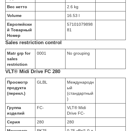
Вес нетто
2.6 kg
Volume
16.53 l
Европейски
57101079898
й Товарный
81
Номер
Sales restriction control
Matr grp for
0001
No grouping
sales
restriction
VLT® Midi Drive FC 280
Просмотр
GLBL
Международн
продукта
ый
(перекл.)
(стандартный
)
Группа
FC-
VLT® Midi
изделий
Drive FC-
Серия
280
280
Мощность
PK75
0,75 кВт/1,0 л