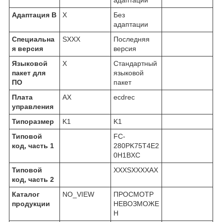
Адаптация В
X
Без
адаптации
Специальна
SXXX
Последняя
я версия
версия
Языковой
X
Стандартный
пакет для
языковой
ПО
пакет
Плата
AX
ecdrec
управления
Типоразмер
K1
K1
Типовой
FC-
код, часть 1
280PK75T4E2
0H1BXC
Типовой
XXXSXXXXAX
код, часть 2
Каталог
NO_VIEW
ПРОСМОТР
продукции
НЕВОЗМОЖЕ
Н