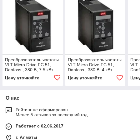
Преобразователь частоты
Преобразователь частоты
Прео
VLT Micro Drive FC 51,
VLT Micro Drive FC 51,
VLT 
Danfoss , 380 В, 7.5 кВт
Danfoss , 380 В, 4 кВт
Danf
132F0030
132F0026
132
Цену уточняйте
Цену уточняйте
Цен
О нас
Рейтинг не сформирован
Менее 5 отзывов за последний год
Работает с 02.06.2017
г. Алматы