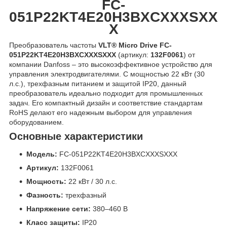
FC-
051P22KT4E20H3BXCXXXSXX
X
Преобразователь частоты
VLT® Micro Drive FC-
051P22KT4E20H3BXCXXXSXXX
(артикул:
132F0061
) от
компании Danfoss – это высокоэффективное устройство для
управления электродвигателями. С мощностью 22 кВт (30
л.с.), трехфазным питанием и защитой IP20, данный
преобразователь идеально подходит для промышленных
задач. Его компактный дизайн и соответствие стандартам
RoHS делают его надежным выбором для управления
оборудованием.
Основные характеристики
Модель:
FC-051P22KT4E20H3BXCXXXSXXX
Артикул:
132F0061
Мощность:
22 кВт / 30 л.с.
Фазность:
трехфазный
Напряжение сети:
380–460 В
Класс защиты:
IP20