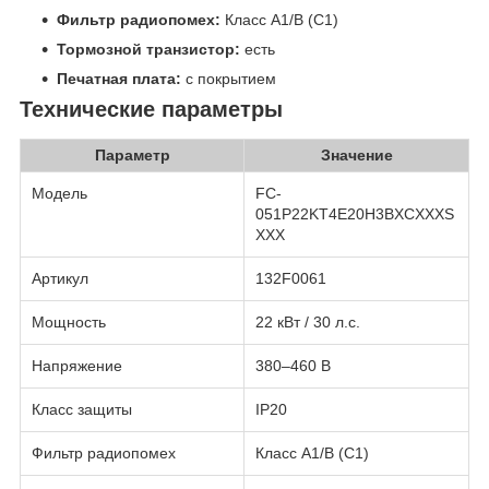
Фильтр радиопомех:
Класс A1/B (C1)
Тормозной транзистор:
есть
Печатная плата:
с покрытием
Технические параметры
Параметр
Значение
Модель
FC-
051P22KT4E20H3BXCXXXS
XXX
Артикул
132F0061
Мощность
22 кВт / 30 л.с.
Напряжение
380–460 В
Класс защиты
IP20
Фильтр радиопомех
Класс A1/B (C1)