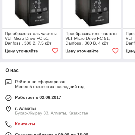
Преобразователь частоты
Преобразователь частоты
Прео
VLT Micro Drive FC 51,
VLT Micro Drive FC 51,
VLT 
Danfoss , 380 В, 7.5 кВт
Danfoss , 380 В, 4 кВт
Danf
132F0030
132F0026
132
Цену уточняйте
Цену уточняйте
Цен
О нас
Рейтинг не сформирован
Менее 5 отзывов за последний год
Работает с 02.06.2017
г. Алматы
Бухар-Жырау 33, Алматы, Казахстан
Контакты
Сегодня работает с 09:00 до 18:00