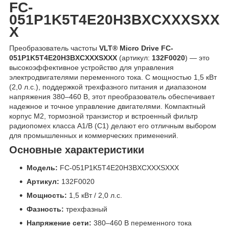
FC-
051P1K5T4E20H3BXCXXXSXX
X
Преобразователь частоты
VLT® Micro Drive FC-
051P1K5T4E20H3BXCXXXSXXX
(артикул:
132F0020
) — это
высокоэффективное устройство для управления
электродвигателями переменного тока. С мощностью 1,5 кВт
(2,0 л.с.), поддержкой трехфазного питания и диапазоном
напряжения 380–460 В, этот преобразователь обеспечивает
надежное и точное управление двигателями. Компактный
корпус M2, тормозной транзистор и встроенный фильтр
радиопомех класса A1/B (C1) делают его отличным выбором
для промышленных и коммерческих применений.
Основные характеристики
Модель:
FC-051P1K5T4E20H3BXCXXXSXXX
Артикул:
132F0020
Мощность:
1,5 кВт / 2,0 л.с.
Фазность:
трехфазный
Напряжение сети:
380–460 В переменного тока