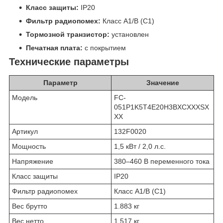
Класс защиты:
IP20
Фильтр радиопомех:
Класс A1/B (C1)
Тормозной транзистор:
установлен
Печатная плата:
с покрытием
Технические параметры
Параметр
Значение
Модель
FC-
051P1K5T4E20H3BXCXXXSX
XX
Артикул
132F0020
Мощность
1,5 кВт / 2,0 л.с.
Напряжение
380–460 В переменного тока
Класс защиты
IP20
Фильтр радиопомех
Класс A1/B (C1)
Вес брутто
1.883 кг
Вес нетто
1.517 кг