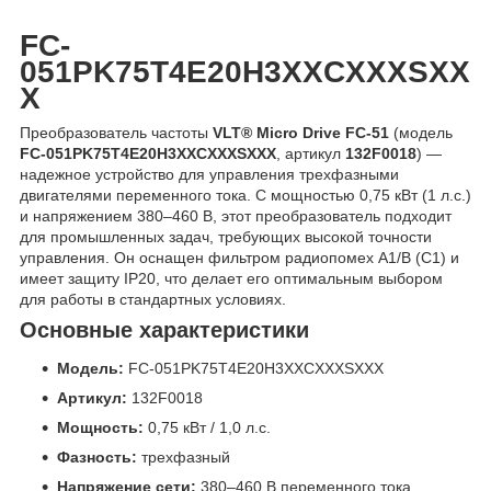
FC-
051PK75T4E20H3XXCXXXSXX
X
Преобразователь частоты
VLT® Micro Drive FC-51
(модель
FC-051PK75T4E20H3XXCXXXSXXX
, артикул
132F0018
) —
надежное устройство для управления трехфазными
двигателями переменного тока. С мощностью 0,75 кВт (1 л.с.)
и напряжением 380–460 В, этот преобразователь подходит
для промышленных задач, требующих высокой точности
управления. Он оснащен фильтром радиопомех A1/B (C1) и
имеет защиту IP20, что делает его оптимальным выбором
для работы в стандартных условиях.
Основные характеристики
Модель:
FC-051PK75T4E20H3XXCXXXSXXX
Артикул:
132F0018
Мощность:
0,75 кВт / 1,0 л.с.
Фазность:
трехфазный
Напряжение сети:
380–460 В переменного тока