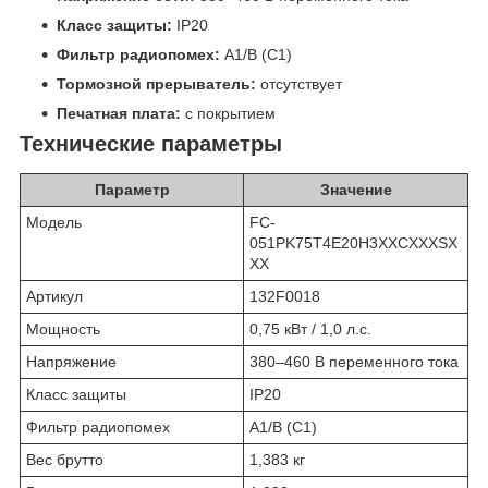
Класс защиты:
IP20
Фильтр радиопомех:
A1/B (C1)
Тормозной прерыватель:
отсутствует
Печатная плата:
с покрытием
Технические параметры
Параметр
Значение
Модель
FC-
051PK75T4E20H3XXCXXXSX
XX
Артикул
132F0018
Мощность
0,75 кВт / 1,0 л.с.
Напряжение
380–460 В переменного тока
Класс защиты
IP20
Фильтр радиопомех
A1/B (C1)
Вес брутто
1,383 кг