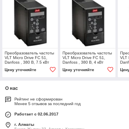
Преобразователь частоты
Преобразователь частоты
Прео
VLT Micro Drive FC 51,
VLT Micro Drive FC 51,
VLT 
Danfoss , 380 В, 7.5 кВт
Danfoss , 380 В, 4 кВт
Danf
132F0030
132F0026
132
Цену уточняйте
Цену уточняйте
Цен
О нас
Рейтинг не сформирован
Менее 5 отзывов за последний год
Работает с 02.06.2017
г. Алматы