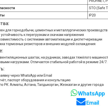
PROFINET, 
пасности
STO (Safe T
иты
IP20
тва:
ен для горнодобычи, цементных и металлургических производств
 устойчивость к перегрузкам и скачкам напряжения
совместимость с системами автоматизации и диспетчеризации
ка тормозных резисторов и внешних модулей охлаждения
е:
 вентиляционных шахтах, на рудниках, заводах тяжёлого машиност
овыми нагрузками. Отличается стабильной работой в режиме 24/7.
ь:
заявку через WhatsApp или Email
счёт, паспорт оборудования и консультацию
по РК: Алматы, Астана, Талдыкорган, Жезказган и другие города
WhatsApp
Email