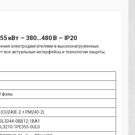
5 кВт – 380…480 В – IP20
ления электродвигателями в высоконагруженных
т все актуальные интерфейсы и технологии защиты,
3 фазы
(CU240E-2 + PM240-2)
6SL3244-0BB12-1BA1
SL3210-1PE355-0UL0