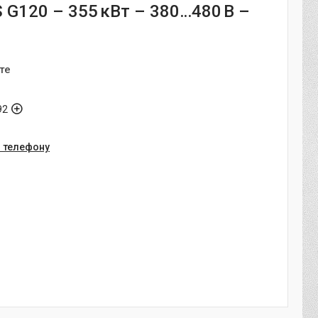
 G120 – 355 кВт – 380…480 В –
те
92
о телефону