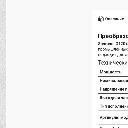
Описание
Преобразо
Siemens G120 (
промышленных п
подходит для а
Технически
Мощность
Номинальный
Напряжение п
Выходная час
Тип исполнен
Артикулы мо