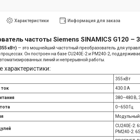
Характеристики
Информация для заказа
ватель частоты Siemens SINAMICS G120 – 35
355 кВт)
— это мощнейший частотный преобразователь для управ
роцессах. Он построен на базе CU240E-2 и PM240-2, поддерживае
втоматизированных линий и непрерывной работы.
е характеристики:
355 кВт
 ток
430.0 А
итания
380–480 В, 
тота
0–650 Гц
ия
Модульный 
CU240E-2: 
дулей
PM240-2: 6