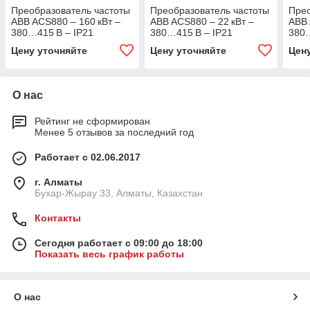
Преобразователь частоты
Преобразователь частоты
Прео
ABB ACS880 – 160 кВт –
ABB ACS880 – 22 кВт –
ABB 
380…415 В – IP21
380…415 В – IP21
380…
Цену уточняйте
Цену уточняйте
Цен
О нас
Рейтинг не сформирован
Менее 5 отзывов за последний год
Работает с 02.06.2017
г. Алматы
Бухар-Жырау 33, Алматы, Казахстан
Контакты
Сегодня работает с 09:00 до 18:00
Показать весь график работы
О нас