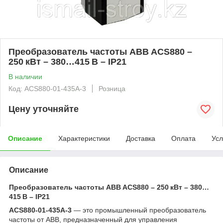
Преобразователь частоты ABB ACS880 –
250 кВт – 380…415 В – IP21
В наличии
Код: ACS880-01-435A-3
Розница
Цену уточняйте
Описание
Характеристики
Доставка
Оплата
Усл
Описание
Преобразователь частоты ABB ACS880 – 250 кВт – 380…
415 В – IP21
ACS880-01-435A-3
— это промышленный преобразователь
частоты от ABB, предназначенный для управления