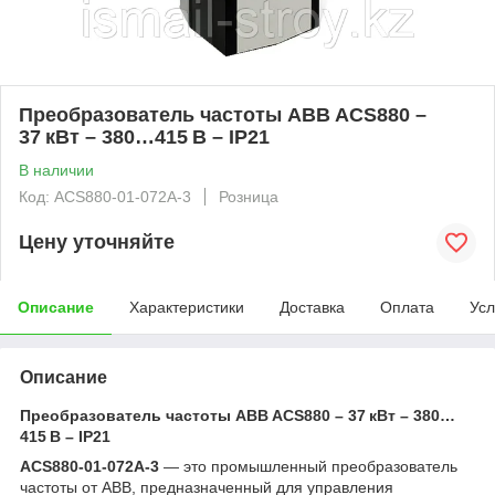
Преобразователь частоты ABB ACS880 –
37 кВт – 380…415 В – IP21
В наличии
Код: ACS880-01-072A-3
Розница
Цену уточняйте
Описание
Характеристики
Доставка
Оплата
Усл
Описание
Преобразователь частоты ABB ACS880 – 37 кВт – 380…
415 В – IP21
ACS880-01-072A-3
— это промышленный преобразователь
частоты от ABB, предназначенный для управления