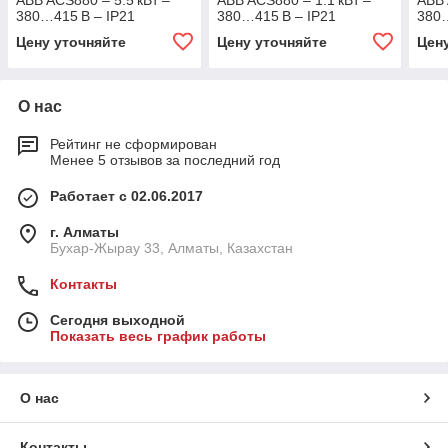
ABB ACS880 – 5.5 кВт –
ABB ACS880 – 1.1 кВт –
ABB 
380…415 В – IP21
380…415 В – IP21
380…
Цену уточняйте
Цену уточняйте
Цен
О нас
Рейтинг не сформирован
Менее 5 отзывов за последний год
Работает с 02.06.2017
г. Алматы
Бухар-Жырау 33, Алматы, Казахстан
Контакты
Сегодня выходной
Показать весь график работы
О нас
Контакты