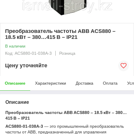
Преобразователь частоты ABB ACS880 –
18.5 кВт – 380…415 В – IP21
В наличии
Код: ACS880-01-038A-3
Розница
Цену уточняйте
Описание
Характеристики
Доставка
Оплата
Усл
Описание
Преобразователь частоты ABB ACS880 – 18.5 кВт – 380…
415 В – IP21
ACS880-01-038A-3
— это промышленный преобразователь
частоты от ABB, предназначенный для управления