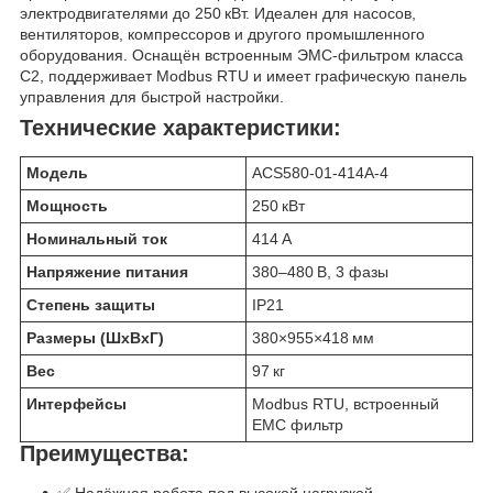
электродвигателями до 250 кВт. Идеален для насосов,
вентиляторов, компрессоров и другого промышленного
оборудования. Оснащён встроенным ЭМС-фильтром класса
C2, поддерживает Modbus RTU и имеет графическую панель
управления для быстрой настройки.
Технические характеристики:
Модель
ACS580-01-414A-4
Мощность
250 кВт
Номинальный ток
414 А
Напряжение питания
380–480 В, 3 фазы
Степень защиты
IP21
Размеры (ШхВхГ)
380×955×418 мм
Вес
97 кг
Интерфейсы
Modbus RTU, встроенный
EMC фильтр
Преимущества: