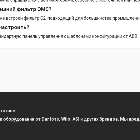
ично справляется с вентиляторами, особенно с постоянной или пе
нешний фильтр ЭМС?
уже встроен фильтр C2, подходящий для большинства промышленн
настроить?
андартную панель управления с шаблонами конфигурации от ABB.
ахстане
к оборудования от Danfoss, Wilo, ASI и других брендов. Мы п