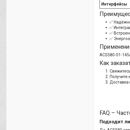
Интерфейсы
Преимущес
✅ Надёжна
✅ Интегра
✅ Встроен
✅ Энерго
Применени
ACS580-01-145A
Как заказат
Свяжитесь
Получите 
Доставка 
FAQ – Час
Подходит ли