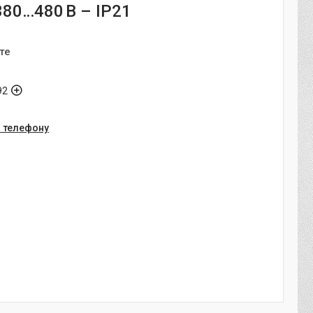
380…480 В – IP21
те
92
о телефону