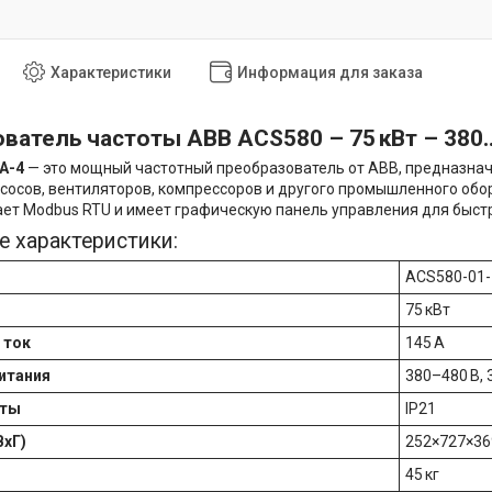
Характеристики
Информация для заказа
ватель частоты ABB ACS580 – 75 кВт – 380…
A-4
— это мощный частотный преобразователь от ABB, предназнач
сосов, вентиляторов, компрессоров и другого промышленного о
ет Modbus RTU и имеет графическую панель управления для быстр
е характеристики:
ACS580-01-
75 кВт
 ток
145 А
итания
380–480 В, 
иты
IP21
хГ)
252×727×36
45 кг