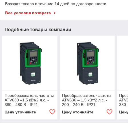
Возврат товара в течение 14 дней по договоренности
Все условия возврата
Подобные товары компании
Преобразователь частоты
Преобразователь частоты
Прео
ATV630 –1,5 кВт/2 л.с. -
ATV630 – 1,5 кВт/2 л.с. -
ATV6
380…480 В - IP21
200…240 В - IP21|
380…
Schneider Electric
Schneider Electric
Schn
Цену уточняйте
Цену уточняйте
Цен