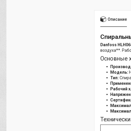
Описание
Спиральны
Danfoss HLH06
воздуха**. Раб
Основные 
Производ
Модель:
H
Тип:
Спира
Применен
Рабочий х
Напряжен
Сертифик
Максималь
Максималь
Техническ