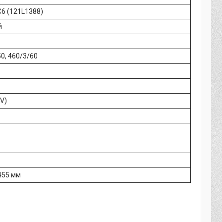
6 (121L1388)
й
0, 460/3/60
HV)
 455 мм