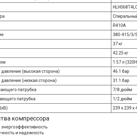
HLH068T4LC
ра
Спиральны
R410A
ие
380-415/3/5
37 кг
42.25 кг
лом
1.57 л (320
давление (высокая сторона)
46.1 бар
давление (низкая сторона)
31.1 бар
вающего патрубка
7/8 дюйм
тающего патрубка
1/2 дюйм
ШхВ)
239 x 239 x
тва компрессора
 энергоэффективность
чность и надежность