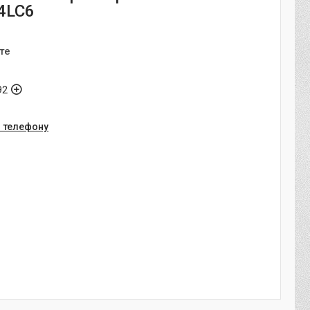
4LC6
те
92
о телефону