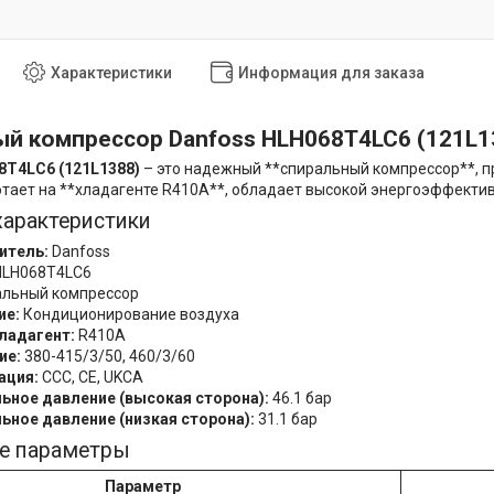
Характеристики
Информация для заказа
й компрессор Danfoss HLH068T4LC6 (121L1
8T4LC6 (121L1388)
– это надежный **спиральный компрессор**, 
отает на **хладагенте R410A**, обладает высокой энергоэффекти
характеристики
итель:
Danfoss
LH068T4LC6
льный компрессор
ие:
Кондиционирование воздуха
ладагент:
R410A
ие:
380-415/3/50, 460/3/60
ация:
CCC, CE, UKCA
ное давление (высокая сторона):
46.1 бар
ное давление (низкая сторона):
31.1 бар
ие параметры
Параметр