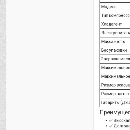
Модель
Тип компрессо
Хладагент
Электропитан
Масса нетто
Вес упаковки
Заправка мас
Максимальное 
Максимальное 
Размер всасы
Размер нагне
Габариты (Дх
Преимущес
✅ Высокая
✅ Долгове