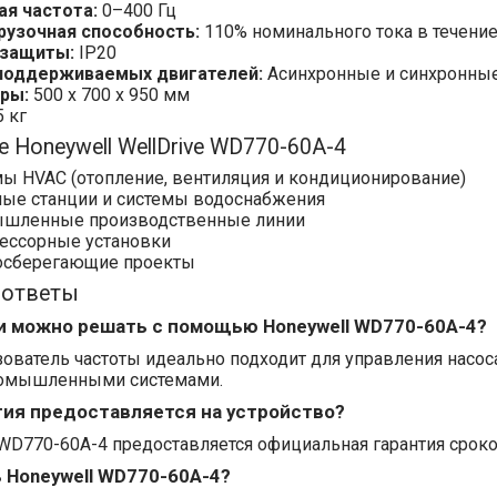
ая частота:
0–400 Гц
рузочная способность:
110% номинального тока в течени
 защиты:
IP20
поддерживаемых двигателей:
Асинхронные и синхронны
ры:
500 x 700 x 950 мм
 кг
 Honeywell WellDrive WD770-60A-4
ы HVAC (отопление, вентиляция и кондиционирование)
ные станции и системы водоснабжения
шленные производственные линии
ессорные установки
осберегающие проекты
 ответы
и можно решать с помощью Honeywell WD770-60A-4?
зователь частоты идеально подходит для управления насо
омышленными системами.
тия предоставляется на устройство?
 WD770-60A-4 предоставляется официальная гарантия сроком
ь Honeywell WD770-60A-4?