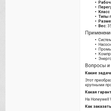
Рабоч
Перег
Класс
Типы 
Разме
Вес:
35
Применение
Систем
Насос
Промы
Компр
Энерг
Вопросы и
Какие задач
Этот преобра
крупными пр
Какая гаран
На Honeywell
Как заказат