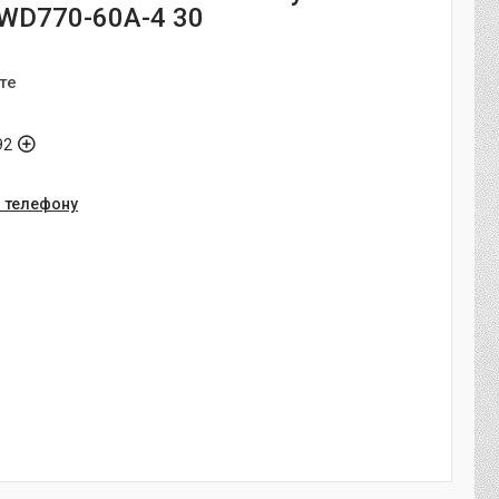
 WD770-60A-4 30
те
92
о телефону