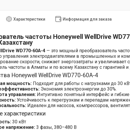
Характеристики
Информация для заказа
ватель частоты Honeywell WellDrive WD77
Казахстану
llDrive WD770-60A-4
— это мощный преобразователь часто
 управления электродвигателями в промышленных и комм
ирование скорости, снижает энергозатраты и увеличивает
ль частоты в Алматы и по всему Казахстану с гарантией и
ва Honeywell WellDrive WD770-60A-4
ая мощность:
Подходит для работы с нагрузками до 30 кВт
оэффективность:
Экономия электроэнергии до 30%.
ота управления:
Интуитивно понятный интерфейс и гибкие 
ность:
Устойчивость к перегрузкам и перепадам напряжен
рсальность:
Идеален для насосов, компрессоров, вентилят
е характеристики
сть:
30 кВт
ое напряжение:
3 фазы, 380–480 В