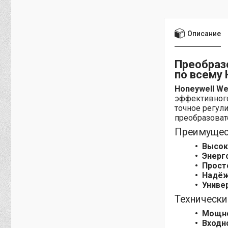
Описание
Преобразо
по всему 
Honeywell We
эффективного
точное регул
преобразовате
Преимущест
Высок
Энерг
Прост
Надёж
Униве
Технически
Мощно
Входн