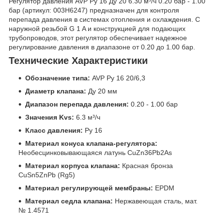
Регулятор давления AVP Ру 16 Ду 20 6.30 м³/ч 0.20 бар - 1.00
бар (артикул: 003H6247) предназначен для контроля
перепада давления в системах отопления и охлаждения. С
наружной резьбой G 1 A и конструкцией для подающих
трубопроводов, этот регулятор обеспечивает надежное
регулирование давления в диапазоне от 0.20 до 1.00 бар.
Технические Характеристики
Обозначение типа:
AVP Ру 16 20/6,3
Диаметр клапана:
Ду 20 мм
Диапазон перепада давления:
0.20 - 1.00 бар
Значения Kvs:
6.3 м³/ч
Класс давления:
Ру 16
Материал конуса клапана-регулятора:
Необесцинковывающаяся латунь CuZn36Pb2As
Материал корпуса клапана:
Красная бронза
CuSn5ZnPb (Rg5)
Материал регулирующей мембраны:
EPDM
Материал седла клапана:
Нержавеющая сталь, мат.
№ 1.4571