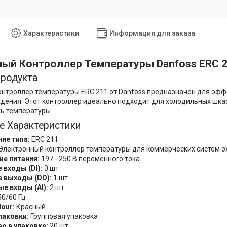
Характеристики
Информация для заказа
ый Контроллер Температуры Danfoss ERC 
Продукта
нтроллер температуры ERC 211 от Danfoss предназначен для эфф
дения. Этот контроллер идеально подходит для холодильных шка
ь температуры.
е Характеристики
ие типа:
ERC 211
Электронный контроллер температуры для коммерческих систем 
е питания:
197 - 250 В переменного тока
входы (DI):
0 шт
 выходы (DO):
1 шт
е входы (AI):
2 шт
0/60 Гц
lour:
Красный
паковки:
Групповая упаковка
о в упаковке:
20 шт