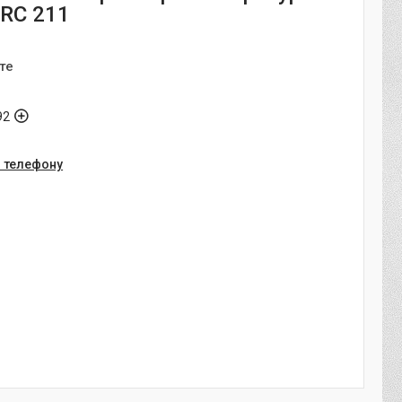
ERC 211
те
92
о телефону