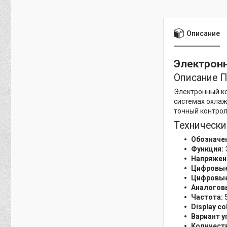
Описание
Электронн
Описание 
Электронный ко
системах охлаж
точный контрол
Технически
Обозначен
Функция:
Напряжени
Цифровые 
Цифровые
Аналоговы
Частота:
5
Display co
Вариант у
Количеств