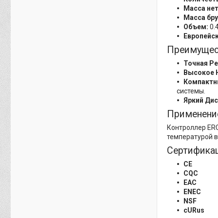
Масса нет
Масса бру
Объем:
0.
Европейс
Преимущес
Точная Р
Высокое 
Компактн
системы.
Яркий Дис
Применени
Контроллер ERC
температурой в
Сертифика
CE
CQC
EAC
ENEC
NSF
cURus