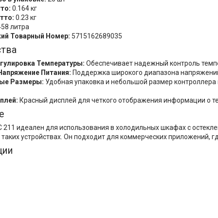
то:
0.164 кг
тто:
0.23 кг
458 литра
кий Товарный Номер:
5715162689035
тва
егулировка Температуры:
Обеспечивает надежный контроль темпе
Напряжение Питания:
Поддержка широкого диапазона напряжений (
ые Размеры:
Удобная упаковка и небольшой размер контроллера 
плей:
Красный дисплей для четкого отображения информации о т
е
 211 идеален для использования в холодильных шкафах с остекл
 таких устройствах. Он подходит для коммерческих приложений, гд
ции