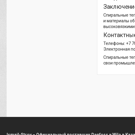
Заключени
Спиральные теп
и материалы об
высоковязкими
Контактны
Телефоны: +7 70
Электронная по
Спиральные теп
свои промышле
Ismail-Stroy – Официальный поставщик Danfoss и Wilo в Каз