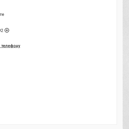
те
92
о телефону