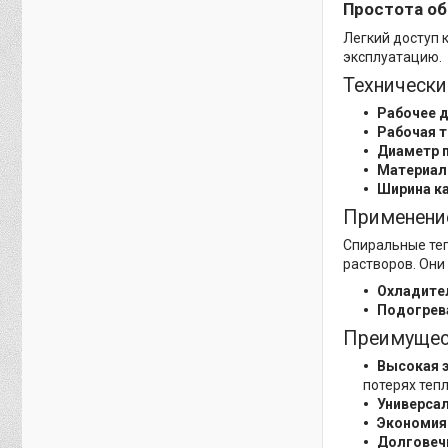
Простота о
Легкий доступ 
эксплуатацию.
Технически
Рабочее д
Рабочая т
Диаметр 
Материал 
Ширина ка
Применени
Спиральные теп
растворов. Они
Охладите
Подогрев
Преимущес
Высокая 
потерях тепл
Универсал
Экономия
Долговеч