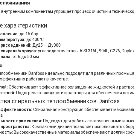
бслуживания
к внутренним компонентам упрощает процесс очистки и техническ
е характеристики
авление:
до 16 бар
емпература:
до 400°C
присоединений:
Ду25 — Ду300
спирали/корпуса:
углеродистая сталь, AISI 316L, 904L, C276, Duple
нала:
от 6 до 50 мм
е
лообменники Danfoss идеально подходят для различных промышле
 эффективно работают в качестве:
лей:
Обеспечивают эффективное охлаждение жидкостей и раствор
ателей:
Подогревают жидкости и растворы для обеспечения опти
тва спиральных теплообменников Danfoss
эффективность:
Спиральная конструкция обеспечивает максимал
а.
ьность применения:
Подходят для работы с загрязненными и вы
 пространства:
Компактный дизайн позволяет использовать обору
ность:
Высококачественные материалы обеспечивают долгий срок 