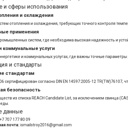
е и сферы использования
опления и охлаждения
стем отопления и охлаждения, требующих точного контроля темпе
ые применения
ромышленных систем, где необходима высокая надежность и усто
и коммунальные услуги
нергетике и коммунальных услугах, где важны точные параметры
ия и стандарты
ие стандартам
06 сертифицирован согласно DIN EN 14597:2005-12 TR(TW)76107, ч
ая безопасность
еств из списка REACH Candidate List, за исключением свинца (CAS 
еды.
е данные
+7 707 177 80 09
ая почта:
ismailstroy2016@gmail.com