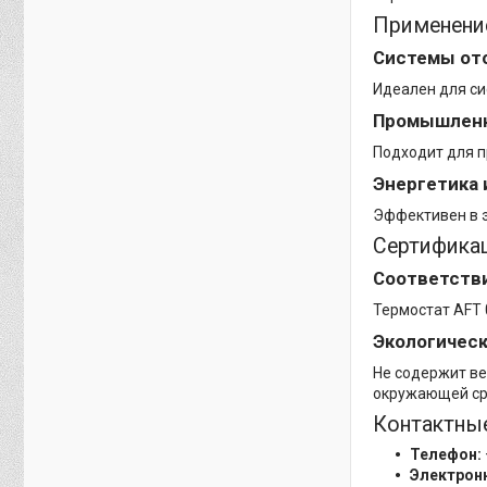
Применени
Системы от
Идеален для си
Промышленн
Подходит для п
Энергетика 
Эффективен в э
Сертификац
Соответств
Термостат AFT 
Экологическ
Не содержит вещ
окружающей ср
Контактны
Телефон:
Электронн