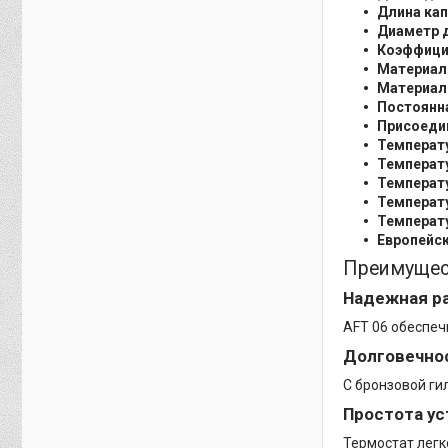
Длина кап
Диаметр 
Коэффицие
Материал
Материал 
Постоянн
Присоеди
Температу
Температу
Температу
Температу
Температу
Европейск
Преимущес
Надежная р
АFT 06 обеспеч
Долговечнос
С бронзовой ги
Простота ус
Термостат легк