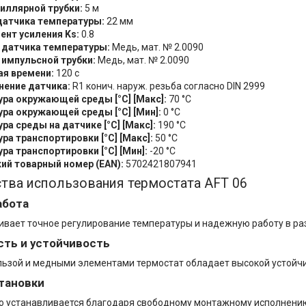
иллярной трубки:
5 м
датчика температуры:
22 мм
нт усиления Ks:
0.8
 датчика температуры:
Медь, мат. № 2.0090
импульсной трубки:
Медь, мат. № 2.0090
ая времени:
120 с
нение датчика:
R1 конич. наруж. резьба согласно DIN 2999
ра окружающей среды [°C] [Макс]:
70 °C
ра окружающей среды [°C] [Мин]:
0 °C
ра среды на датчике [°C] [Макс]:
190 °C
ра транспортировки [°C] [Макс]:
50 °C
ра транспортировки [°C] [Мин]:
-20 °C
ий товарный номер (EAN):
5702421807941
тва использования термостата AFT 06
абота
ивает точное регулирование температуры и надежную работу в ра
ть и устойчивость
льзой и медными элементами термостат обладает высокой устойчи
тановки
о устанавливается благодаря свободному монтажному исполнени