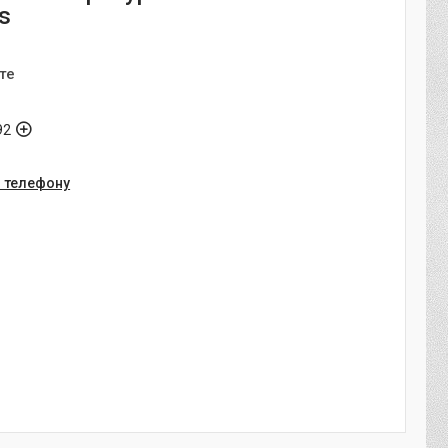
s
те
92
о телефону