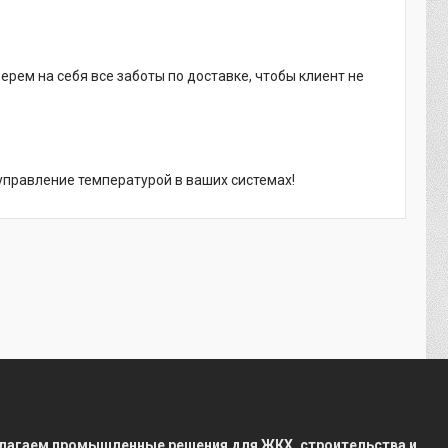
ерем на себя все заботы по доставке, чтобы клиент не
управление температурой в ваших системах!
редлагаем промышленные решения для ЖКХ, строительства и