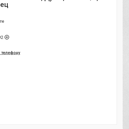
нец
те
92
о телефону