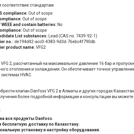
 соответствие стандартам:
S compliance:
Out of scope
ompliance:
Out of scope
f WEEE and contain batteries:
No
ompliance:
Out of scope
didate List substances:
Lead (CAS no. 7439-92-1)
er no.:
de194d42-acc0-4383-9d3d-76ebc4f790db
ier product name:
VFG2
 VFG 2, рассчитанный на максимальное давление 16 бар и пропускн
ого отопления и охлаждения. Он обеспечивает точное управление
 системах HVAC.
брести клапан Danfoss VFG 2 в Алматы и других городах Казахст
олучения более подробной информации и консультации вы можете об
:
на все продукты Danfoss.
 бесплатную доставку по Казахстану.
нальную установку и настройку оборудования.