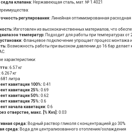
седла клапана:
Нержавеющая сталь, мат. № 1.4021
 преимущества:
очность регулирования:
Линейная оптимизированная расходная 
ность:
Изготовлен из высококачественных материалов, что обеспе
диапазон температур:
Подходит для работы при температурах от 2 
установки:
Фланцевое подключение упрощает процесс монтажа и
ть:
Возможность работы при высоком давлении до 16 бар делает
AC.
е характеристики:
тто:
6.57 кг
:
6.267 кг
.681 литра
ент кавитации 100%:
0.41
ент кавитации 25%:
0.69
ент кавитации 50%:
0.62
ент кавитации 75%:
0.6
нт начала кавитации:
0.6
ез отверстие, макс. [% Kvs]:
0.03
ивная среда:
Водный раствор гликоля с концентрацией до 30%
ая среда:
Вода для централизованного отопления/охлаждения