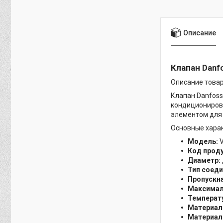
Описание
Клапан Danfo
Описание товар
Клапан Danfoss
кондициониров
элементом для
Основные харак
Модель:
V
Код проду
Диаметр:
Тип соеди
Пропускна
Максимал
Температ
Материал 
Материал 