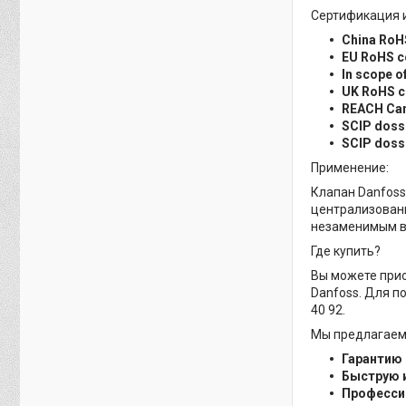
Сертификация и
China RoH
EU RoHS c
In scope o
UK RoHS c
REACH Can
SCIP dossi
SCIP doss
Применение:
Клапан Danfoss
централизованн
незаменимым в
Где купить?
Вы можете прио
Danfoss. Для п
40 92.
Мы предлагаем
Гарантию 
Быструю и
Профессио