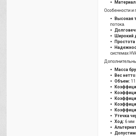
Материал 
Особенности и
Высокая т
потока.
Долговеч
Широкий 
Простота 
Надежнос
системах HV
Дополнительны
Масса бру
Вес нетто
Объем:
11
Коэффици
Коэффици
Коэффици
Коэффици
Коэффицие
Утечка чер
Ход:
6 мм
Альтернат
Допустим