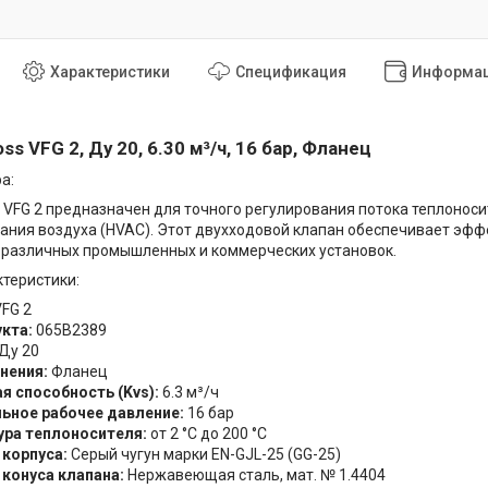
Характеристики
Спецификация
Информац
ss VFG 2, Ду 20, 6.30 м³/ч, 16 бар, Фланец
а:
 VFG 2 предназначен для точного регулирования потока теплоноси
ания воздуха (HVAC). Этот двухходовой клапан обеспечивает эф
 различных промышленных и коммерческих установок.
теристики:
FG 2
кта:
065B2389
Ду 20
нения:
Фланец
я способность (Kvs):
6.3 м³/ч
ьное рабочее давление:
16 бар
ура теплоносителя:
от 2 °C до 200 °C
корпуса:
Серый чугун марки EN-GJL-25 (GG-25)
конуса клапана:
Нержавеющая сталь, мат. № 1.4404