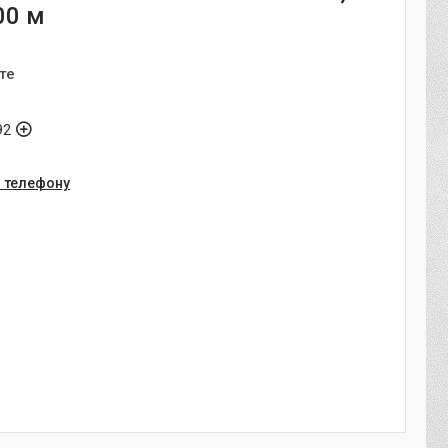
00 м
те
92
о телефону