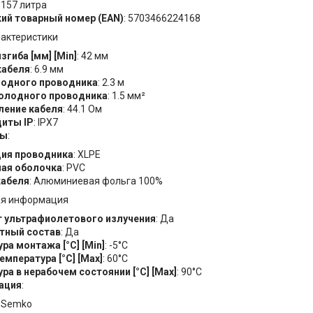
1.157 литра
ий товарный номер (EAN)
: 5703466224168
рактеристики
згиба [мм] [Min]
: 42 мм
кабеля
: 6.9 мм
лодного проводника
: 2.3 м
холодного проводника
: 1.5 мм²
ление кабеля
: 44.1 Ом
щиты IP
: IPX7
лы
:
ия проводника
: XLPE
ая оболочка
: PVC
кабеля
: Алюминиевая фольга 100%
ая информация
т ультрафиолетового излучения
: Да
тный состав
: Да
ра монтажа [°C] [Min]
: -5°C
емпература [°C] [Max]
: 60°C
ра в нерабочем состоянии [°C] [Max]
: 90°C
ация
:
k Semko