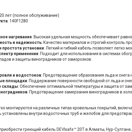
 20 лет (полное обслуживание)
укта
: 140F1280
ное нагревание
: Высокая удельная мощность обеспечивает равн
ность и надежность
: Качество материалов и строгий контроль п
и простота установки
: Легкий и гибкий кабель позволяет легко м
спектр применения
: Подходит для использования в системах обог
ладов и защиты виноградников от заморозков.
ровли и водостоков
: Предотвращение образования льда и снега н
ые площадки
: Поддержание поверхности свободной от льда и сне
 склады
: Обеспечение оптимальной температуры и защита от за
иноградников
: Предотвращение замерзания виноградников в холо
гко монтируются на различных типах кровельных покрытий, включа
ь установлены внутри водосточных труб и желобов для предотвр
 приобрести греющий кабель DEVIsafe™ 20T в Алматы, Нур-Султане