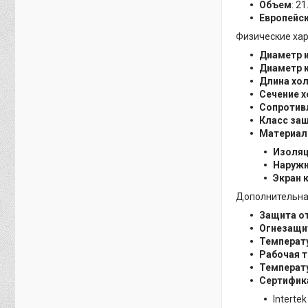
Объем
: 2
Европейск
Физические ха
Диаметр и
Диаметр 
Длина хо
Сечение 
Сопротив
Класс за
Материа
Изоляц
Наружн
Экран 
Дополнительн
Защита о
Огнезащи
Температу
Рабочая т
Температу
Сертифик
Interte