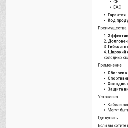
CE
EAC
Гарантия
:
Код прод
Преимущества
Эффектив
Долговеч
Гибкость 
Широкий 
холодных ск
Применение
Обогрев к
Спортивн
Холодные
Защита в
Установка
Кабели ле
Могут быт
Где купить
Если вы хотите