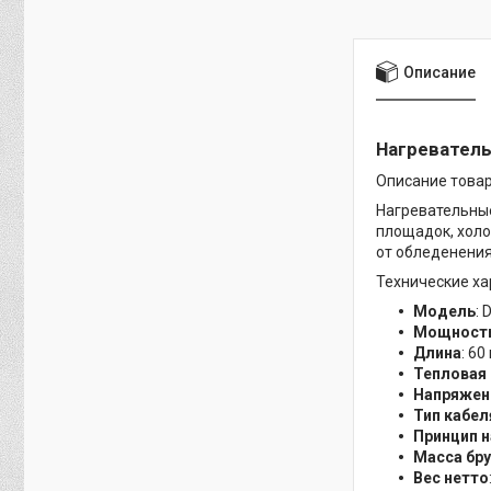
Описание
Нагревательн
Описание това
Нагревательные
площадок, холо
от обледенения
Технические ха
Модель
: 
Мощност
Длина
: 60
Тепловая
Напряжен
Тип кабел
Принцип н
Масса бр
Вес нетто