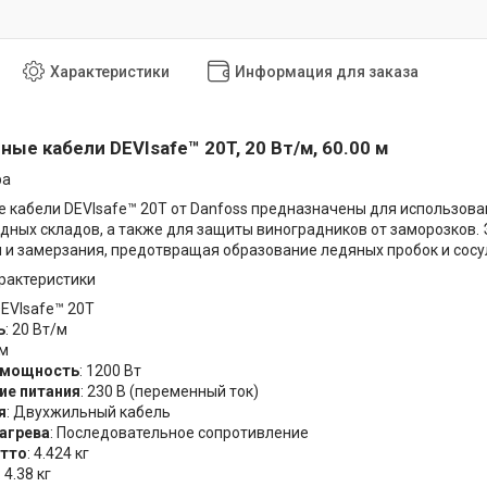
Характеристики
Информация для заказа
ые кабели DEVIsafe™ 20T, 20 Вт/м, 60.00 м
ра
 кабели DEVIsafe™ 20T от Danfoss предназначены для использован
дных складов, а также для защиты виноградников от заморозков
 и замерзания, предотвращая образование ледяных пробок и сосул
рактеристики
DEVIsafe™ 20T
ь
: 20 Вт/м
 м
 мощность
: 1200 Вт
ие питания
: 230 В (переменный ток)
я
: Двухжильный кабель
агрева
: Последовательное сопротивление
утто
: 4.424 кг
: 4.38 кг