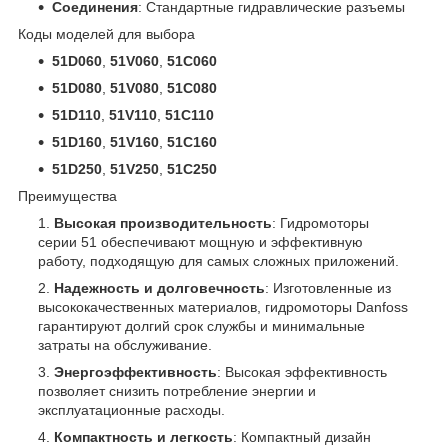
Соединения
: Стандартные гидравлические разъемы
Коды моделей для выбора
51D060
,
51V060
,
51C060
51D080
,
51V080
,
51C080
51D110
,
51V110
,
51C110
51D160
,
51V160
,
51C160
51D250
,
51V250
,
51C250
Преимущества
Высокая производительность
: Гидромоторы
серии 51 обеспечивают мощную и эффективную
работу, подходящую для самых сложных приложений.
Надежность и долговечность
: Изготовленные из
высококачественных материалов, гидромоторы Danfoss
гарантируют долгий срок службы и минимальные
затраты на обслуживание.
Энергоэффективность
: Высокая эффективность
позволяет снизить потребление энергии и
эксплуатационные расходы.
Компактность и легкость
: Компактный дизайн