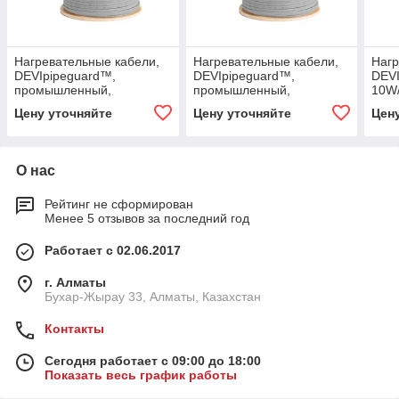
Нагревательные кабели,
Нагревательные кабели,
Нагр
DEVIpipeguard™,
DEVIpipeguard™,
DEVI
промышленный,
промышленный,
10W
60W/m@10°C, 1.00 м
30W/m@10°C, 1.00 м
Цену уточняйте
Цену уточняйте
Цен
О нас
Рейтинг не сформирован
Менее 5 отзывов за последний год
Работает с 02.06.2017
г. Алматы
Бухар-Жырау 33, Алматы, Казахстан
Контакты
Сегодня работает с 09:00 до 18:00
Показать весь график работы