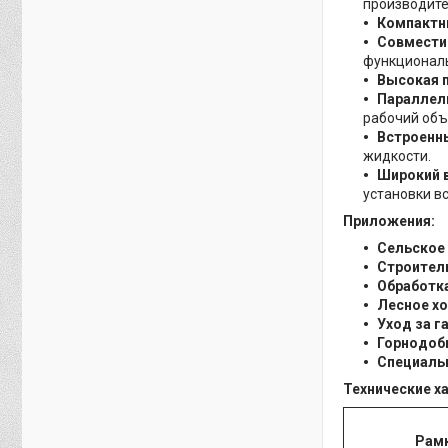
производите
Компактны
Совмести
функциональ
Высокая 
Параллел
рабочий объ
Встроенн
жидкости.
Широкий в
установки в
Приложения:
Сельское 
Строител
Обработк
Лесное хо
Уход за г
Горнодоб
Специаль
Технические х
Рам