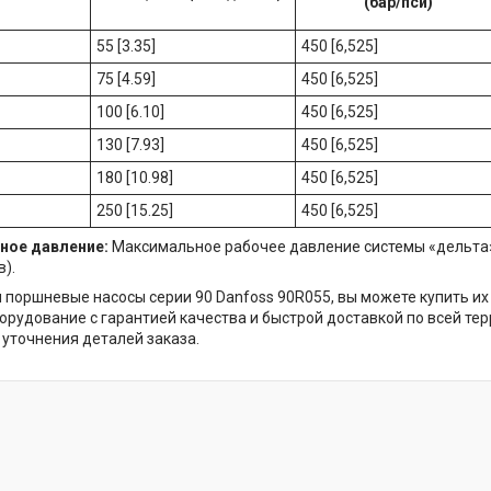
(бар/пси)
55 [3.35]
450 [6,525]
75 [4.59]
450 [6,525]
100 [6.10]
450 [6,525]
130 [7.93]
450 [6,525]
180 [10.98]
450 [6,525]
250 [15.25]
450 [6,525]
ное давление:
Максимальное рабочее давление системы «дельта» 
).
 поршневые насосы серии 90 Danfoss 90R055, вы можете купить их
борудование с гарантией качества и быстрой доставкой по всей те
 уточнения деталей заказа.