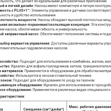
льность, что делает их идеальными для различных приложений.
й и легкий дизайн:
Насосы имеют компактную и легкую конструкц
мость с PLUS+1™:
Элементы управления и датчики соответствуют
ность и удобство использования.
плотность мощности:
Насосы обладают высокой плотностью мощ
ьная аксиально-поршневая/скользящая концепция:
Эта констру
ем насоса, обеспечивая гибкость и универсальность.
ый заправочный насос:
Обеспечивает пополнение системы и пода
ыбор вариантов управления:
Доступны различные варианты упр
спомогательных гидравлических насосов.
хозяйство:
Подходит для использования в комбайнах, жатках, вал
ьство:
Идеален для асфальтоукладчиков, катков, траншеекопателе
а материалов:
Применяется в оборудовании для обработки матери
зяйство:
Используется в лесозаготовительной технике.
азоном:
Подходит для оборудования по уходу за газоном.
ывающее оборудование:
Идеален для использования в горнодоб
ное оборудование:
Применяется в различных видах специального
арактеристики:
Макс. рабочее давлени
ка
Смещение (см³/дюйм³)