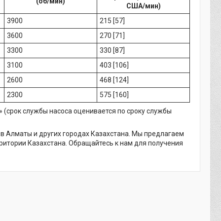
(об/мин)
США/мин)
3900
215 [57]
3600
270 [71]
3300
330 [87]
3100
403 [106]
2600
468 [124]
2300
575 [160]
(срок службы насоса оценивается по сроку службы
 в Алматы и других городах Казахстана. Мы предлагаем
рритории Казахстана. Обращайтесь к нам для получения