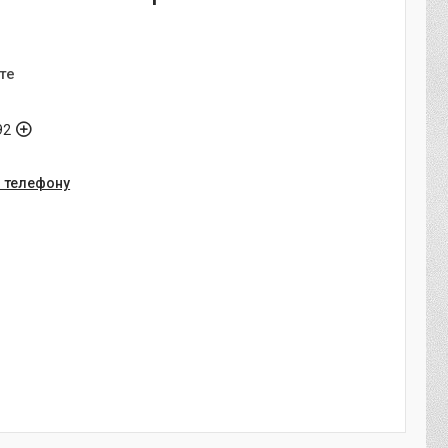
те
92
о телефону