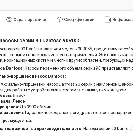
Характеристики
Спецификации
Информац
асосы серии 90 Danfoss 90R055
осы серии 90 Danfoss, включая модель 90R055, представляют со
ышленных и сельскохозяйственных применений. Эти насосы идеал
и, ирригационных систем и многих других областей, требующих н
ов Danfoss:
Насосы переменного объема серии 90 представляют с
ально-поршневой насос Danfoss:
Аксиально-поршневой насос Danfoss 90 серии с наклонной шайбо
н для работы с устройствами в системах с замкнутым контуром.
объем:
55 см³
вала:
Левое
вращения:
До 3900 об/мин
управления:
Гидравлическое, электрогидравлическое пропорциона
 преимущества:
ная надежность и производительность:
Насосы серии 90 Danfos