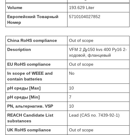
Volume
193.629 Liter
Европейский Товарный
5710104027852
Номер
China RoHS compliance
Out of scope
Description
VFM 2 Ду150 kvs 400 Ру16 2-
ходовой, фланцевый
EU RoHS compliance
Out of scope
In scope of WEEE and
No
contain batteries
pH среды [Max]
10
pH среды [Min]
7
PN, альтернатив. VSP
10
REACH Candidate List
Lead (CAS no. 7439-92-1)
substances
UK RoHS compliance
Out of scope