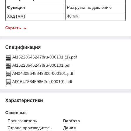
Функция
Разгрузка по давлению
Ход [мм]
40 мм
Скрыть
Спецификация
AI152286462478ru-000101 (1).pdf
AI152286462478ru-000101.pdf
AN04808645349800-000101.pdf
AD164786459862ru-000101.pdf
Характеристики
Основные
Производитель
Danfoss
Страна производитель
Дания