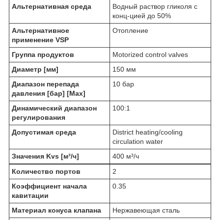
Альтернативная среда
Водный раствор гликоля с
конц-цией до 50%
Альтернативное
Отопление
применение VSP
Группа продуктов
Motorized control valves
Диаметр [мм]
150 мм
Диапазон перепада
10 бар
давления [бар] [Max]
Динамический диапазон
100:1
регулирования
Допустимая среда
District heating/cooling
circulation water
Значения Kvs [м³/ч]
400 м³/ч
Количество портов
2
Коэффициент начала
0.35
кавитации
Материал конуса клапана
Нержавеющая сталь