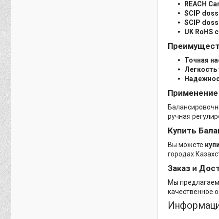
REACH Can
SCIP dossi
SCIP doss
UK RoHS c
Преимущест
Точная на
Легкость 
Надежно
Применение
Балансировочны
ручная регулир
Купить Бала
Вы можете
куп
городах Казах
Заказ и Дос
Мы предлагае
качественное о
Информаци