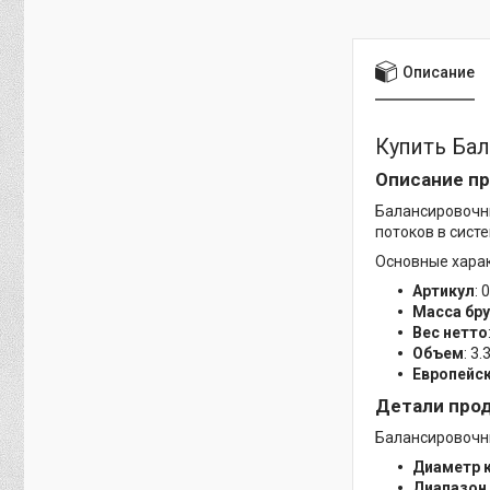
Описание
Купить Бал
Описание пр
Балансировочны
потоков в сист
Основные хара
Артикул
:
Масса бр
Вес нетто
Объем
: 3
Европейск
Детали про
Балансировочн
Диаметр 
Диапазон