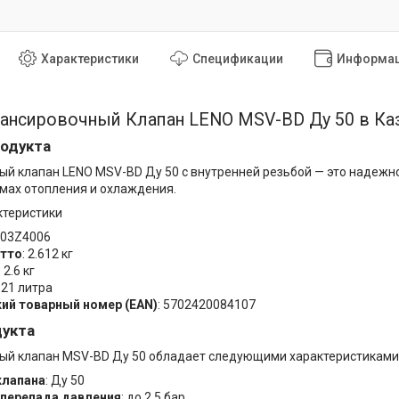
Характеристики
Спецификации
Информац
ансировочный Клапан LENO MSV-BD Ду 50 в Ка
одукта
й клапан LENO MSV-BD Ду 50 с внутренней резьбой — это надежн
емах отопления и охлаждения.
ктеристики
 003Z4006
утто
: 2.612 кг
: 2.6 кг
.321 литра
ий товарный номер (EAN)
: 5702420084107
дукта
ый клапан MSV-BD Ду 50 обладает следующими характеристиками
клапана
: Ду 50
 перепада давления
: до 2.5 бар