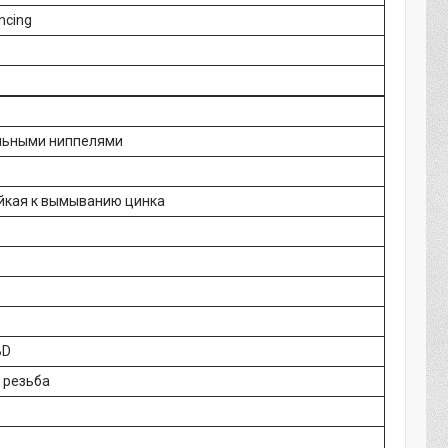
ncing
льными ниппелями
ойкая к вымыванию цинка
BD
 резьба