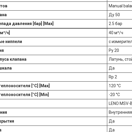
ктов
Manual bala
ана
Ду 50
пада давления [бар] [Max]
2.5 бар
м³/ч]
40 м³/ч
ые ниппели
с измерите
ия
Ру 20
пуса клапана
Латунь, ст
шкала
Да
Rp 2
еплоносителя [°C] [Max]
120 °C
еплоносителя [°C] [Min]
-20 °C
LENO MSV-
ния
Внутренняя
крытия
Да
а
Да