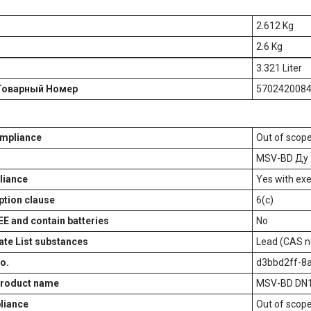
2.612 Kg
2.6 Kg
3.321 Liter
Товарный Номер
570242008
mpliance
Out of scop
MSV-BD Ду 
liance
Yes with ex
tion clause
6(c)
EE and contain batteries
No
te List substances
Lead (CAS n
o.
d3bbd2ff-8
product name
MSV-BD DN1
liance
Out of scop