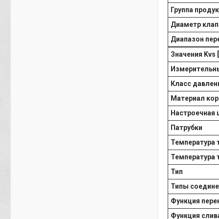
Группа проду
Диаметр клап
Диапазон пере
Значения Kvs [
Измерительн
Класс давлен
Материал кор
Настроечная 
Патрубки
Температура т
Температура т
Тип
Типы соедине
Функция пере
Функция слив