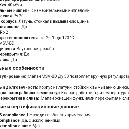
Kvs
: 40 м³/ч
льные ниппели
: с измерительными ниппелями
вления
: Ру 20
 корпуса
: Латунь, стойкая к вымыванию цинка
ная шкала
: Да
 Rp 2
ура теплоносителя
: от -20 °C до 120 °C
 MSV-BD
динения
: Внутренняя резьба
перекрытия
: Да
слива
: Да
ьные особенности
егулирование
: Клапан MSV-BD Ду 50 позволяет вручную регулирова
.
ь и долговечность
: Корпус из латуни, стойкой к вымыванию цинка
диапазон рабочих температур
: Клапан работает при температурах 
ерекрытия и слива
: Клапан оснащен функциями перекрытия и сли
кие и сертификационные данные
S compliance
: Не входит в область применения
ompliance
: Да, с исключениями
xemption clause
: 6(c)