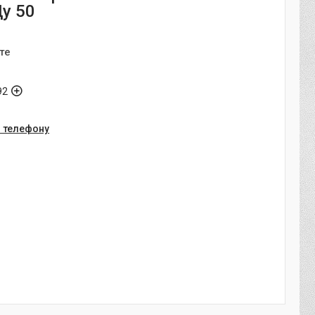
Ду 50
те
92
о телефону