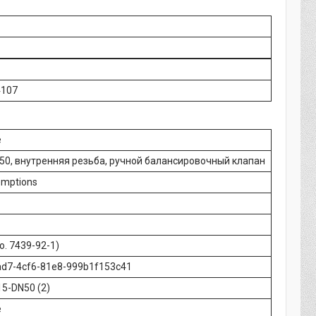
4107
e
50, внутренняя резьба, ручной балансировочный клапан
emptions
o. 7439-92-1)
ad7-4cf6-81e8-999b1f153c41
5-DN50 (2)
e