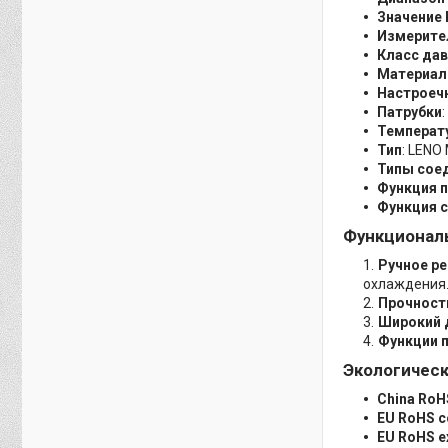
Значение 
Измерите
Класс да
Материал
Настроеч
Патрубки
:
Температ
Тип
: LENO
Типы сое
Функция 
Функция 
Функционал
Ручное р
охлаждения
Прочност
Широкий 
Функции п
Экологичес
China RoH
EU RoHS c
EU RoHS e