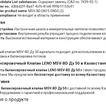
didate List substances
: Содержит свинец (CAS no. 7439-92-1)
er no.
: d3bbd2ff-8ad7-4cf6-81e8-999b1f153c41
ier product name
: MSV-BD DN15-DN50 (2)
ompliance
: Не входит в область применения
ва
стройка
: Настроечная шкала и измерительные ниппели позволяют
установки
: Внутренняя резьба упрощает процесс подключения кл
сть
: Высококачественный материал и конструкция обеспечивают д
й клапан MSV-BD Ду 50 идеально подходит для использования в с
овка и балансировка потоков.
нсировочный Клапан LENO MSV-BD Ду 50 в Казахстан
ить балансировочный клапан LENO MSV-BD Ду 50
в таких городах
стана. Мы предлагаем
бесплатную доставку по всему Казахстану
тавка
м
балансировочный клапан MSV-BD Ду 50
с доставкой по всему Ка
борудование с гарантией и профессиональной поддержкой.
я о продукте