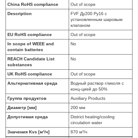
China RoHS compliance
Out of scope
Description
FVF Ду200 Ру16 с
установленным шаровым
клапаном
EU RoHS compliance
Out of scope
In scope of WEEE and
No
contain batteries
REACH Candidate List
No
substances
UK RoHS compliance
Out of scope
Альтернативная среда
Водный раствор гликоля с
конц-цией до 50%
Группа продуктов
Auxiliary Products
Диаметр [мм]
200 мм
Допустимая среда
District heating/cooling
circulation water
Значения Kvs [м³/ч]
870 м³/ч