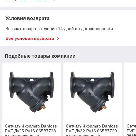
Условия возврата
Возврат товара в течение 14 дней по договоренности
Все условия возврата
Подобные товары компании
Сетчатый фильтр Danfoss
Сетчатый фильтр Danfoss
Сетч
FVF Ду25 Ру16 065B7728
FVF Ду32 Ру16 065B7729
FVF 
с установленным
с установленным
065B