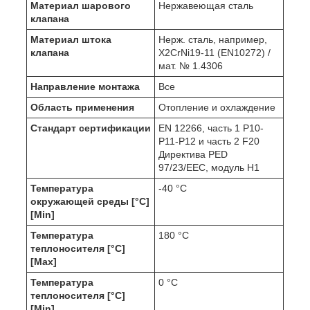
Материал шарового
Нержавеющая сталь
клапана
Материал штока
Нерж. сталь, например,
клапана
X2CrNi19-11 (EN10272) /
мат. № 1.4306
Направление монтажа
Все
Область применения
Отопление и охлаждение
Стандарт сертификации
EN 12266, часть 1 P10-
P11-P12 и часть 2 F20
Директива PED
97/23/EEC, модуль H1
Температура
-40 °C
окружающей среды [°C]
[Min]
Температура
180 °C
теплоносителя [°C]
[Max]
Температура
0 °C
теплоносителя [°C]
[Min]