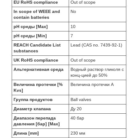
EU RoHS compliance
Out of scope
In scope of WEEE and
No
contain batteries
pH среды [Max]
10
pH среды [Min]
7
REACH Candidate List
Lead (CAS no. 7439-92-1)
substances
UK RoHS compliance
Out of scope
Альтернативная среда
Водный раствор гликоля с
конц-цией до 50%
Величина протечки [%
Величина протечки А
Kvs]
Группа продуктов
Ball valves
Диаметр клапана
Ду 20
Диапазон перепада
40 бар
давления [бар] [Max]
Длина [mm]
230 мм