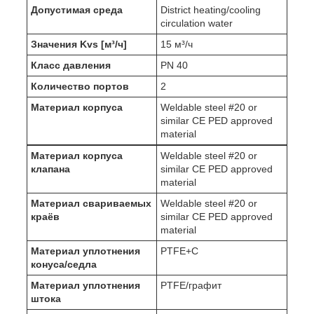
Допустимая среда
District heating/cooling
circulation water
Значения Kvs [м³/ч]
15 м³/ч
Класс давления
PN 40
Количество портов
2
Материал корпуса
Weldable steel #20 or
similar CE PED approved
material
Материал корпуса
Weldable steel #20 or
клапана
similar CE PED approved
material
Материал свариваемых
Weldable steel #20 or
краёв
similar CE PED approved
material
Материал уплотнения
PTFE+C
конуса/седла
Материал уплотнения
PTFE/графит
штока