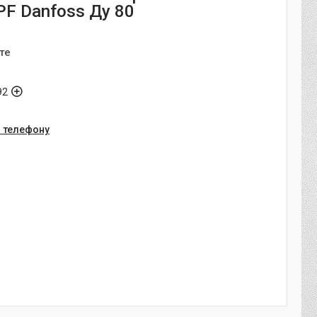
PF Danfoss Ду 80
те
92
о телефону