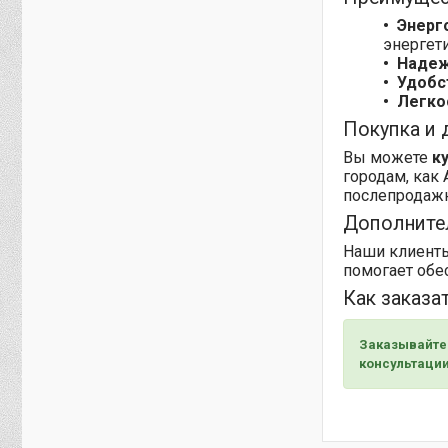
Энерг
энергети
Надеж
Удобс
Легко
Покупка и 
Вы можете
к
городам, как 
послепродажн
Дополните
Наши клиенты
помогает обе
Как заказа
Заказывайте 
консультации