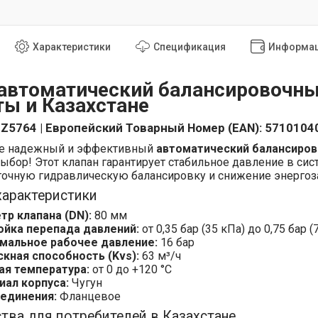
Характеристики
Спецификация
Информац
 автоматический балансировочны
ы и Казахстане
3Z5764 | Европейский Товарный Номер (EAN): 571010
те надежный и эффективный
автоматический балансиров
ыбор! Этот клапан гарантирует стабильное давление в сис
точную гидравлическую балансировку и снижение энергоза
характеристики
тр клапана (DN):
80 мм
ойка перепада давлений:
от 0,35 бар (35 кПа) до 0,75 бар 
мальное рабочее давление:
16 бар
скная способность (Kvs):
63 м³/ч
ая температура:
от 0 до +120 °C
иал корпуса:
Чугун
оединения:
Фланцевое
ва для потребителей в Казахстане