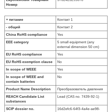
Номер
+ питание
Контакт 1
- общий
Контакт 2
China RoHS compliance
Yes
EEE category
5 small equipment (any
external dimension 50 cm)​
EU RoHS compliance
Yes
EU RoHS exemption clause
No
In scope of WEEE
Yes
In scope of WEEE and
No
contain batteries
Product Name Description
Преобразователь давления
REACH Candidate List
Lead (CAS no. 7439-92-1)
substances
SCIP dossier no.
16d2efc6-64f3-4a4e-ae98-