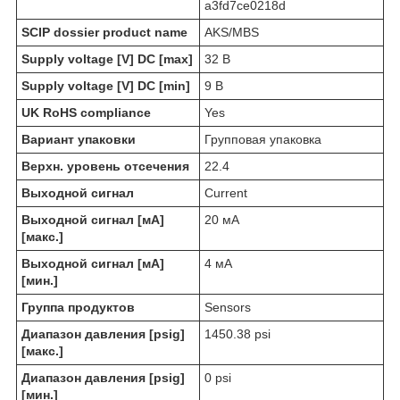
a3fd7ce0218d
SCIP dossier product name
AKS/MBS
Supply voltage [V] DC [max]
32 В
Supply voltage [V] DC [min]
9 В
UK RoHS compliance
Yes
Вариант упаковки
Групповая упаковка
Верхн. уровень отсечения
22.4
Выходной сигнал
Current
Выходной сигнал [мА]
20 мА
[макс.]
Выходной сигнал [мА]
4 мА
[мин.]
Группа продуктов
Sensors
Диапазон давления [psig]
1450.38 psi
[макс.]
Диапазон давления [psig]
0 psi
[мин.]