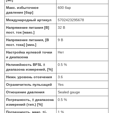
[мс]
Макс. избыточное
600 бар
давление [бар]
Международный артикул
5702423295678
Напряжение питания [В]
32 В
пост. ток [макс.]
Напряжение питания, [В
9 В
пост. тока] [мин.]
Настройка нулевой точки
Нет
и диапазона
Нелинейность BFSL ±
0.5 %
диапазона измерений, [%]
Нижн. уровень отсечения
3.6
Ограничитель пульсаций
Yes
Отношение давления
Sealed gauge
Погрешность, ± диапазона
0.5 %
измерений (тип.) [%]
Погрешность, макс. +/-
1 %