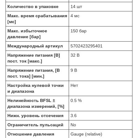
Количество в упаковке
14 шт
Макс. время срабатывания
4 мс
[мс]
Макс. избыточное
150 бар
давление [бар]
Международный артикул
5702423295401
Напряжение питания [В]
32 В
пост. ток [макс.]
Напряжение питания, [В
9 В
пост. тока] [мин.]
Настройка нулевой точки
Нет
и диапазона
Нелинейность BFSL ±
0.5 %
диапазона измерений, [%]
Нижн. уровень отсечения
3.6
Ограничитель пульсаций
No
Отношение давления
Gauge (relative)