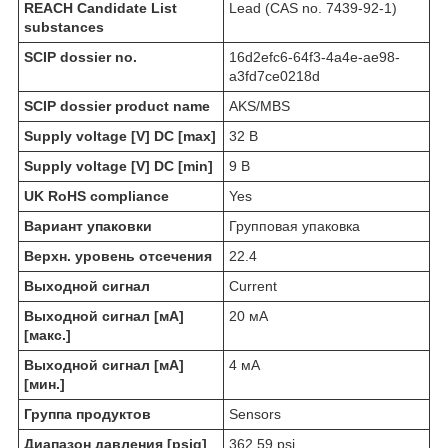
REACH Candidate List
Lead (CAS no. 7439-92-1)
substances
SCIP dossier no.
16d2efc6-64f3-4a4e-ae98-
a3fd7ce0218d
SCIP dossier product name
AKS/MBS
Supply voltage [V] DC [max]
32 В
Supply voltage [V] DC [min]
9 В
UK RoHS compliance
Yes
Вариант упаковки
Групповая упаковка
Верхн. уровень отсечения
22.4
Выходной сигнал
Current
Выходной сигнал [мА]
20 мА
[макс.]
Выходной сигнал [мА]
4 мА
[мин.]
Группа продуктов
Sensors
Диапазон давления [psig]
362.59 psi