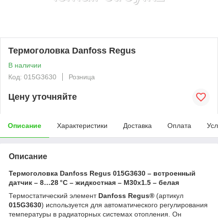
Термоголовка Danfoss Regus
В наличии
Код: 015G3630
Розница
Цену уточняйте
Описание
Характеристики
Доставка
Оплата
Усл
Описание
Термоголовка Danfoss Regus 015G3630 – встроенный
датчик – 8…28 °C – жидкостная – M30x1.5 – белая
Термостатический элемент
Danfoss Regus®
(артикул
015G3630
) используется для автоматического регулирования
температуры в радиаторных системах отопления. Он