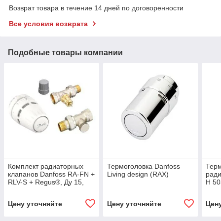
Возврат товара в течение 14 дней по договоренности
Все условия возврата
Подобные товары компании
Комплект радиаторных
Термоголовка Danfoss
Терм
клапанов Danfoss RA-FN +
Living design (RAX)
ради
RLV-S + Regus®, Ду 15,
H 50
Прямой (Код 015G5302)
Цену уточняйте
Цену уточняйте
Цен