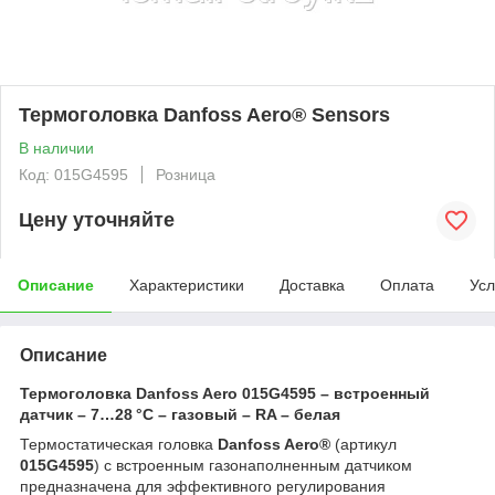
Термоголовка Danfoss Aero® Sensors
В наличии
Код: 015G4595
Розница
Цену уточняйте
Описание
Характеристики
Доставка
Оплата
Усл
Описание
Термоголовка Danfoss Aero 015G4595 – встроенный
датчик – 7…28 °C – газовый – RA – белая
Термостатическая головка
Danfoss Aero®
(артикул
015G4595
) с встроенным газонаполненным датчиком
предназначена для эффективного регулирования